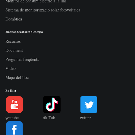
Monitor de consum elèctric a la llar
Sistema de monitorització solar fotovoltaica
Domòtica
Monitor de consum d'energia
Recursos
Document
Preguntes freqüents
Vídeo
Mapa del lloc
En línia
youtube
tik Tok
twitter