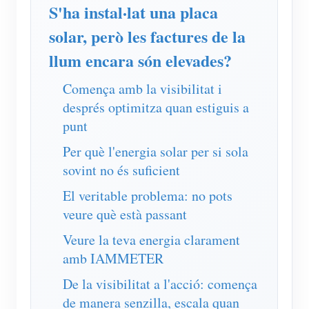
Simulador IAMMETER
S'ha instal·lat una placa
solar, però les factures de la
Comptador virtual
llum encara són elevades?
Sistema de Predicció i Simulació Energètica
Aplicacions
Comença amb la visibilitat i
després optimitza quan estiguis a
Monitor d'energia del sistema solar fotovoltaic
Botiga
punt
Monitor de consum elèctric
Recursos
Per què l'energia solar per si sola
Sistema de control de l'escalfador fotovoltaic
sovint no és suficient
Inici ràpid del producte
Comunitat
El veritable problema: no pots
Domòtica
Document
Desenvolupador
veure què està passant
Monitorització energètica de fàbrica
Vídeo tutorial
Explora
Contacte
Veure la teva energia clarament
Preguntes freqüents
Programa de recompenses
amb IAMMETER
Sobre nosaltres
Notícies
De la visibilitat a l'acció: comença
de manera senzilla, escala quan
Blocs