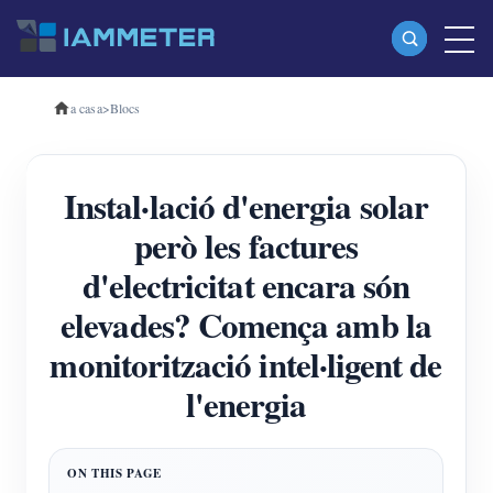
a casa
>
Blocs
Productes
Mesurador d'energia Wi-Fi monofàsic (WEM3080)
Instal·lació d'energia solar
Mesurador d'energia Wi-Fi trifàsic (WEM3080T)
però les factures
Mesurador d'energia Wi-Fi trifàsic (WEM3046T)
d'electricitat encara són
Mesurador d'energia Wi-Fi trifàsic (WEM3050T)
elevades? Comença amb la
Controlador d'alimentació WiFi
monitorització intel·ligent de
IAMMETER Cloud Pro
l'energia
Servei d'autoallotjament
Carregador EV