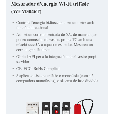
Mesurador d'energia Wi-Fi trifàsic
(WEM3046T)
Controla l'energia bidireccional en un metre amb
funció bidireccional
Admet un corrent d'entrada de 5A, de manera que
podeu connectar els vostres propis TC amb una
relació xxx:5A a aquest mesurador. Mesureu un
corrent gran fàcilment.
Obriu l'API per a la integració amb el vostre propi
servidor
CE, FCC, RoHs Complied
S'aplica en sistema trifàsic o monofàsic (com a 3
comptadors monofàsics), o sistema de fase dividida