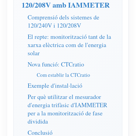
Simulador IAMMETER
120/208V amb IAMMETER
Mesurador virtual
Comprensió dels sistemes de
120/240V i 120/208V
Sistema de Predicció i Simulació Energètica
El repte: monitorització tant de la
Aplicacions
xarxa elèctrica com de l'energia
Monitor d'energia del sistema solar fotovoltaic
Botiga
solar
Monitor de consum d'electricitat
Recursos
Nova funció: CTCratio
Sistema de control de calefacció fotovoltaica
Com establir la CTCratio
Inici ràpid del producte
Comunitat
Exemple d'instal·lació
Domòtica
Document
Desenvolupador
Per què utilitzar el mesurador
Monitorització energètica de fàbrica
Vídeo tutorial
Explora
Contacte
d'energia trifàsic d'IAMMETER
Preguntes freqüents
per a la monitorització de fase
Programa de recompenses
Sobre nosaltres
dividida
Notícies
Conclusió
Blocs