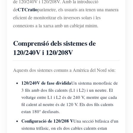
de 120/240V i 120/208V. Amb la introducció
CTCratio
de
paràmetre, els usuaris ara tenen una manera
eficient de monitoritzar els inversors solars i les
connexions a la xarxa amb un cablejat mínim.
Comprensió dels sistemes de
120/240V i 120/208V
Aquests dos sistemes comuns a Amèrica del Nord són:
120/240V de fase dividida
Un sistema monofàsic de
3 fils amb dos fils calents (L1 i L2) i un neutre. El
voltatge entre L1 i L2 és de 240 V, mentre que cada
fil calent al neutre és de 120 V. Els dos fils calents
estan 180° desfasats.
Configuració de 120/208 V
Una secció bifàsica d'un
sistema trifàsic, on els dos cables calents estan