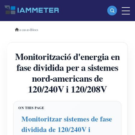
a casa
>
Blocs
Productes
Mesurador d'energia Wi-Fi monofàsic (WEM3080)
Monitorització d'energia en
Mesurador d'energia Wi-Fi trifàsic (WEM3080T)
fase dividida per a sistemes
Mesurador d'energia Wi-Fi trifàsic (WEM3046T)
nord-americans de
Mesurador d'energia Wi-Fi trifàsic (WEM3050T)
120/240V i 120/208V
Controlador d'alimentació WiFi
IAMMETER Cloud Pro
Servei d'autoallotjament
Monitoritzar sistemes de fase
Carregador EV
dividida de 120/240V i