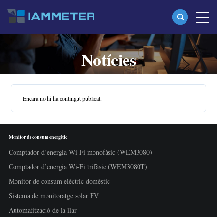
Notícies
Productes
Comptador d’energia Wi-Fi monofàsic (WEM3080)
Comptador d’energia Wi-Fi split-phase (WEM2067)
Encara no hi ha contingut publicat.
Comptador d’energia Wi-Fi trifàsic (WEM3080T)
Comptador d’energia Wi-Fi trifàsic (WEM3046T)
Monitor de consum energètic
Comptador d’energia Wi-Fi trifàsic (WEM3050T)
Comptador d’energia Wi-Fi monofàsic (WEM3080)
Controlador de potència WiFi
Comptador d’energia Wi-Fi trifàsic (WEM3080T)
Monitor de consum elèctric domèstic
IAMMETER Cloud Pro
Sistema de monitoratge solar FV
Servei self-hosting
Automatització de la llar