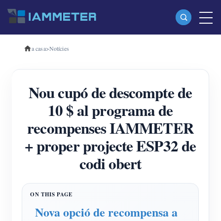
a casa
>
Notícies
Productes
Mesurador d'energia Wi-Fi monofàsic (WEM3080)
Nou cupó de descompte de
Mesurador d'energia Wi-Fi trifàsic (WEM3080T)
10 $ al programa de
Mesurador d'energia Wi-Fi trifàsic (WEM3046T)
recompenses IAMMETER
Mesurador d'energia Wi-Fi trifàsic (WEM3050T)
+ proper projecte ESP32 de
Controlador d'alimentació WiFi
codi obert
IAMMETER Cloud Pro
Servei d'autoallotjament
Carregador EV
Nova opció de recompensa a