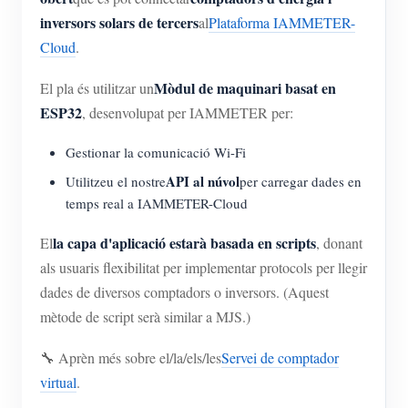
inversors solars de tercers
al
Plataforma IAMMETER-
Cloud
.
Mòdul de maquinari basat en
El pla és utilitzar un
ESP32
, desenvolupat per IAMMETER per:
Gestionar la comunicació Wi-Fi
API al núvol
Utilitzeu el nostre
per carregar dades en
temps real a IAMMETER-Cloud
la capa d'aplicació estarà basada en scripts
El
, donant
als usuaris flexibilitat per implementar protocols per llegir
dades de diversos comptadors o inversors. (Aquest
mètode de script serà similar a MJS.)
🔧 Aprèn més sobre el/la/els/les
Servei de comptador
virtual
.