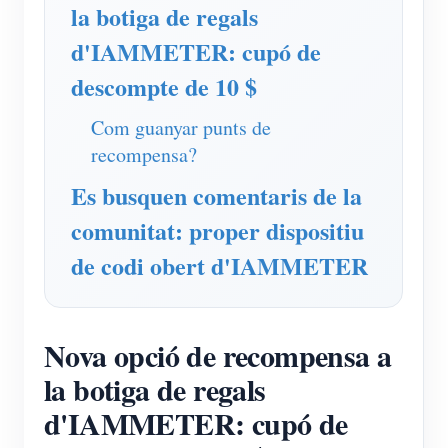
Simulador IAMMETER
la botiga de regals
d'IAMMETER: cupó de
Mesurador virtual
descompte de 10 $
Sistema de Predicció i Simulació Energètica
Aplicacions
Com guanyar punts de
recompensa?
Monitor d'energia del sistema solar fotovoltaic
Botiga
Es busquen comentaris de la
Monitor de consum d'electricitat
Recursos
comunitat: proper dispositiu
Sistema de control de calefacció fotovoltaica
Inici ràpid del producte
Comunitat
de codi obert d'IAMMETER
Domòtica
Document
Desenvolupador
Monitorització energètica de fàbrica
Vídeo tutorial
Explora
Contacte
Nova opció de recompensa a
Preguntes freqüents
Programa de recompenses
la botiga de regals
Sobre nosaltres
Notícies
d'IAMMETER: cupó de
Blocs