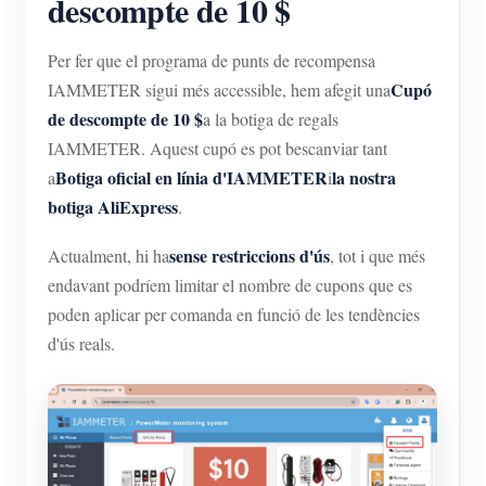
descompte de 10 $
Per fer que el programa de punts de recompensa
Cupó
IAMMETER sigui més accessible, hem afegit una
de descompte de 10 $
a la botiga de regals
IAMMETER. Aquest cupó es pot bescanviar tant
Botiga oficial en línia d'IAMMETER
la nostra
a
i
botiga AliExpress
.
sense restriccions d'ús
Actualment, hi ha
, tot i que més
endavant podríem limitar el nombre de cupons que es
poden aplicar per comanda en funció de les tendències
d'ús reals.