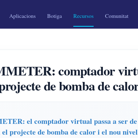
Aplicacions
Botiga
Recursos
Comunitat
AMMETER: comptador virtu
projecte de bomba de calo
ETER: el comptador virtual passa a ser de c
el projecte de bomba de calor i el nou nivell