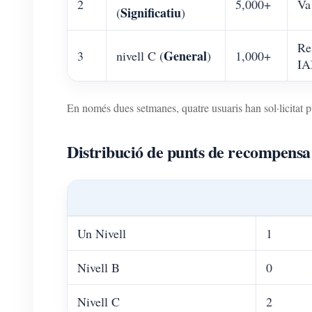
2
5,000+
Va
Significatiu
(
)
Re
General
3
nivell C (
)
1,000+
IA
En només dues setmanes, quatre usuaris han sol·licitat pu
Distribució de punts de recompensa
Un Nivell
1
Nivell B
0
Nivell C
2