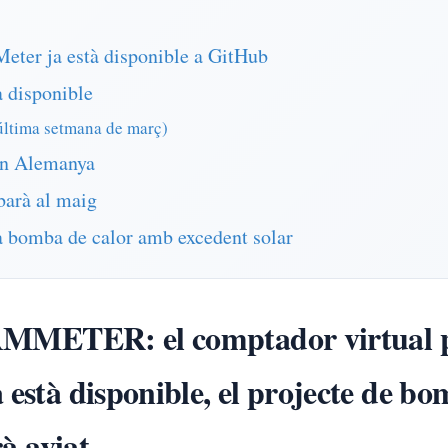
 Meter ja està disponible a GitHub
 disponible
última setmana de març)
n Alemanya
arà al maig
la bomba de calor amb excedent solar
IAMMETER: el comptador virtual pas
està disponible, el projecte de bom
rà aviat