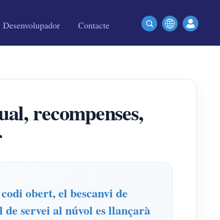
Desenvolupador
Contacte
al, recompenses,
r
odi obert, el bescanvi de
 de servei al núvol es llançarà