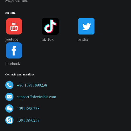
Mapa del lloc
En línia
youtube
tik Tok
twitter
facebook
Contacta amb nosaltres
+86 13911890238
support@devicebit.com
13911890238
13911890238