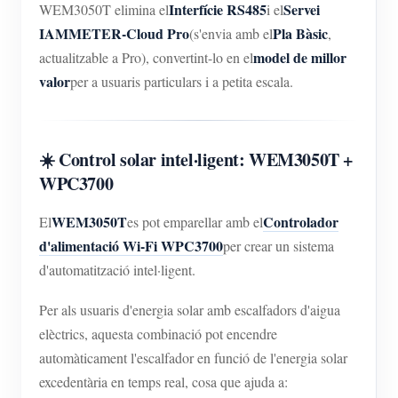
Interfície RS485
Servei
WEM3050T elimina el
i el
IAMMETER-Cloud Pro
Pla Bàsic
(s'envia amb el
,
model de millor
actualitzable a Pro), convertint-lo en el
valor
per a usuaris particulars i a petita escala.
☀️ Control solar intel·ligent: WEM3050T +
WPC3700
WEM3050T
Controlador
El
es pot emparellar amb el
d'alimentació Wi-Fi WPC3700
per crear un sistema
d'automatització intel·ligent.
Per als usuaris d'energia solar amb escalfadors d'aigua
elèctrics, aquesta combinació pot encendre
automàticament l'escalfador en funció de l'energia solar
excedentària en temps real, cosa que ajuda a: