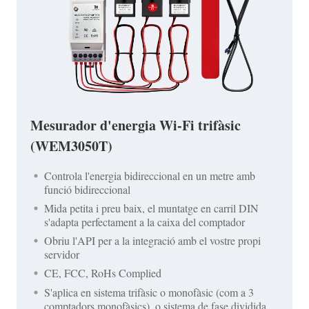
Mesurador d'energia Wi-Fi trifàsic
(WEM3050T)
Controla l'energia bidireccional en un metre amb
funció bidireccional
Mida petita i preu baix, el muntatge en carril DIN
s'adapta perfectament a la caixa del comptador
Obriu l'API per a la integració amb el vostre propi
servidor
CE, FCC, RoHs Complied
S'aplica en sistema trifàsic o monofàsic (com a 3
comptadors monofàsics), o sistema de fase dividida