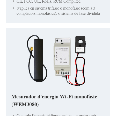
CE, FCC, UL, RoHs, RCM Complited
S'aplica en sistema trifàsic o monofàsic (com a 3
comptadors monofàsics), o sistema de fase dividida
Mesurador d'energia Wi-Fi monofàsic
(WEM3080)
Controla l'energia bidireccional en un metre amb