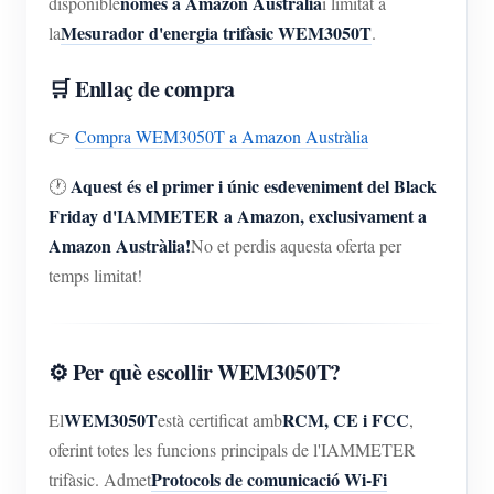
només a Amazon Austràlia
disponible
i limitat a
Simulador IAMMETER
Mesurador d'energia trifàsic WEM3050T
la
.
Comptador virtual
🛒 Enllaç de compra
Sistema de Predicció i Simulació Energètica
👉
Compra WEM3050T a Amazon Austràlia
Aplicacions
Monitor d'energia del sistema solar fotovoltaic
Aquest és el primer i únic esdeveniment del Black
🕐
Botiga
Friday d'IAMMETER a Amazon, exclusivament a
Monitor de consum elèctric
Recursos
Amazon Austràlia!
No et perdis aquesta oferta per
Sistema de control de l'escalfador fotovoltaic
temps limitat!
Inici ràpid del producte
Comunitat
Domòtica
Document
Desenvolupador
Monitorització energètica de fàbrica
Vídeo tutorial
Explora
⚙️ Per què escollir WEM3050T?
Contacte
Preguntes freqüents
Programa de recompenses
Sobre nosaltres
WEM3050T
RCM, CE i FCC
El
està certificat amb
,
Notícies
oferint totes les funcions principals de l'IAMMETER
Protocols de comunicació Wi-Fi
trifàsic. Admet
Blocs