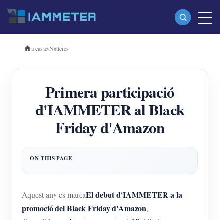
a casa
>
Notícies
Productes
Mesurador d'energia Wi-Fi monofàsic (WEM3080)
Primera participació
Mesurador d'energia Wi-Fi trifàsic (WEM3080T)
d'IAMMETER al Black
Mesurador d'energia Wi-Fi trifàsic (WEM3046T)
Friday d'Amazon
Mesurador d'energia Wi-Fi trifàsic (WEM3050T)
Controlador d'alimentació WiFi
IAMMETER Cloud Pro
Servei d'autoallotjament
El debut d'IAMMETER a la
Aquest any es marca
Carregador EV
promoció del Black Friday d'Amazon
,