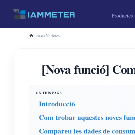
Productes
a casa
>
Notícies
[Nova funció] Com
Introducció
Com trobar aquestes noves fun
Compareu les dades de consum d