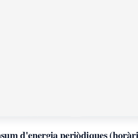
um d'energia periòdiques (horàrie