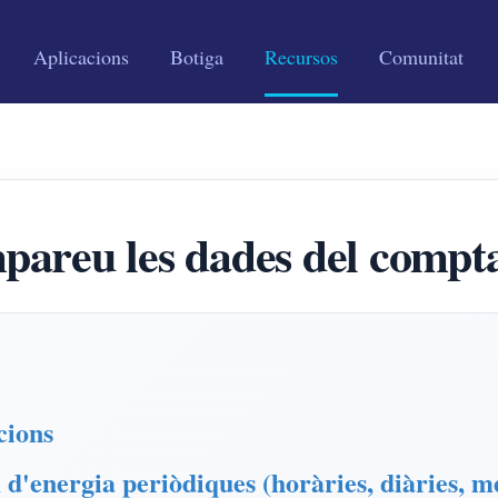
Aplicacions
Botiga
Recursos
Comunitat
pareu les dades del compta
cions
'energia periòdiques (horàries, diàries, me