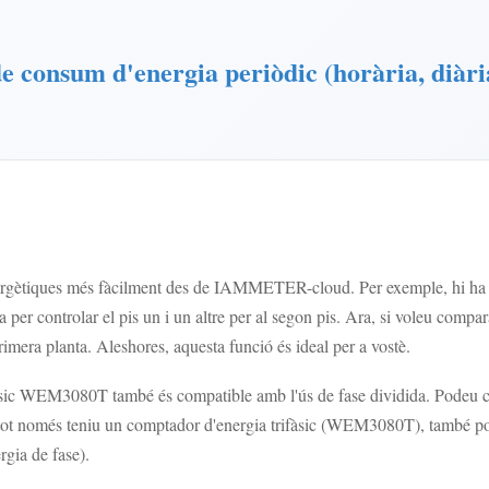
e consum d'energia periòdic (horària, diàri
nergètiques més fàcilment des de IAMMETER-cloud. Per exemple, hi ha d
r controlar el pis un i un altre per al segon pis. Ara, si voleu compar
imera planta. Aleshores, aquesta funció és ideal per a vostè.
sic WEM3080T també és compatible amb l'ús de fase dividida. Podeu cons
tot només teniu un comptador d'energia trifàsic (WEM3080T), també pod
gia de fase).