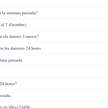
i la setmana passada?
 al 7 d'octubre).
n els darrers 3 mesos?
en les darreres 24 hores.
tmana passada.
 24 hores?
assada.
otal de SN=123456.