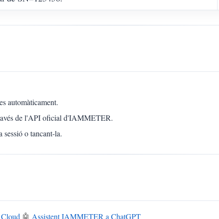
des automàticament.
 través de l'API oficial d'IAMMETER.
 sessió o tancant-la.
Cloud
🤖
Assistent IAMMETER a ChatGPT