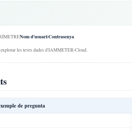
Nom d'usuari
Contrasenya
MPERÍMETRE
i
.
r explorar les teves dades d'IAMMETER-Cloud.
ts
xemple de pregunta