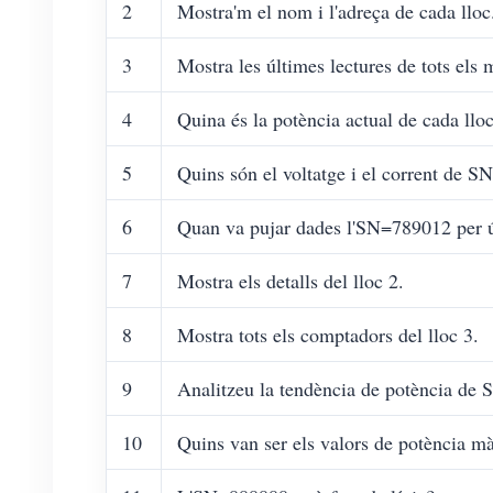
2
Mostra'm el nom i l'adreça de cada lloc
3
Mostra les últimes lectures de tots els
4
Quina és la potència actual de cada llo
5
Quins són el voltatge i el corrent de 
6
Quan va pujar dades l'SN=789012 per 
7
Mostra els detalls del lloc 2.
8
Mostra tots els comptadors del lloc 3.
9
Analitzeu la tendència de potència de
10
Quins van ser els valors de potència