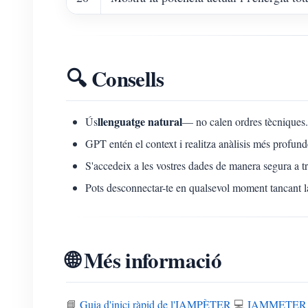
🔍 Consells
llenguatge natural
Ús
— no calen ordres tècniques.
GPT entén el context i realitza anàlisis més profun
S'accedeix a les vostres dades de manera segura a
Pots desconnectar-te en qualsevol moment tancant la
🌐 Més informació
📘
Guia d'inici ràpid de l'IAMPÈTER
💻
IAMMETER 