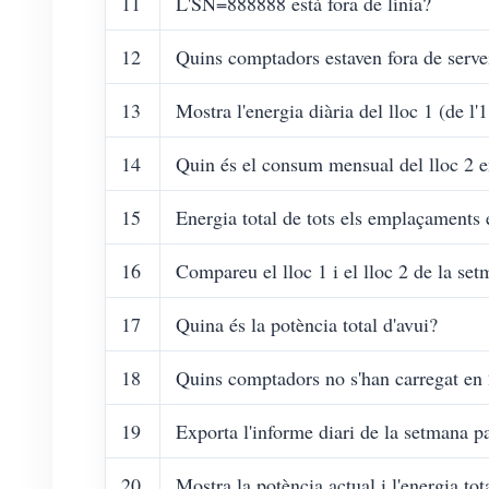
11
L'SN=888888 està fora de línia?
12
Quins comptadors estaven fora de serve
13
Mostra l'energia diària del lloc 1 (de l'1
14
Quin és el consum mensual del lloc 2 e
15
Energia total de tots els emplaçaments 
16
Compareu el lloc 1 i el lloc 2 de la se
17
Quina és la potència total d'avui?
18
Quins comptadors no s'han carregat en
19
Exporta l'informe diari de la setmana p
20
Mostra la potència actual i l'energia t