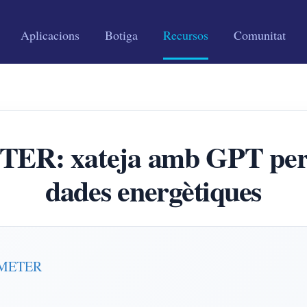
Aplicacions
Botiga
Recursos
Comunitat
ER: xateja amb GPT per an
dades energètiques
AMMETER