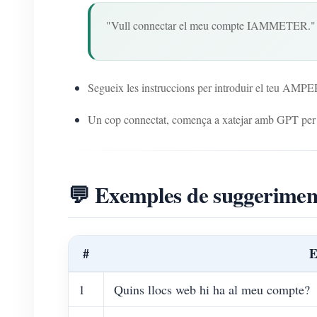
"Vull connectar el meu compte IAMMETER."
Segueix les instruccions per introduir el teu A
Un cop connectat, comença a xatejar amb GPT pe
💬 Exemples de suggerimen
#
E
1
Quins llocs web hi ha al meu compte?