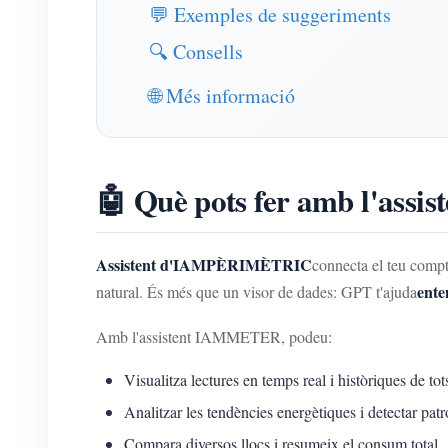
💬 Exemples de suggeriments
🔍 Consells
🌐 Més informació
🤖 Què pots fer amb l'as
Assistent d'IAMPÈRIMÈTRIC
connecta el teu comp
ente
natural. És més que un visor de dades: GPT t'ajuda
Amb l'assistent IAMMETER, podeu:
Visualitza lectures en temps real i històriques de to
Analitzar les tendències energètiques i detectar pat
Compara diversos llocs i resumeix el consum total.