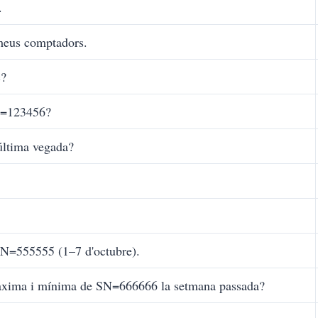
.
 meus comptadors.
c?
SN=123456?
última vegada?
 SN=555555 (1–7 d'octubre).
 màxima i mínima de SN=666666 la setmana passada?