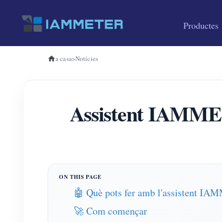
Productes
a casa
>
Notícies
Assistent IAMMET
🤖 Què pots fer amb l'assistent I
🚀 Com començar