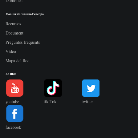
Domòtica
Monitor de consum d'energia
Recursos
Document
Preguntes freqüents
Vídeo
Mapa del lloc
En línia
youtube
tik Tok
twitter
facebook