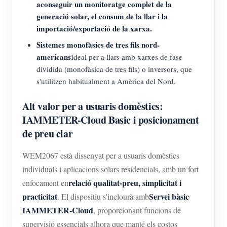
aconseguir un monitoratge complet de la
generació solar, el consum de la llar i la
importació/exportació de la xarxa.
Sistemes monofàsics de tres fils nord-
americans
Ideal per a llars amb xarxes de fase
dividida (monofàsica de tres fils) o inversors, que
s'utilitzen habitualment a Amèrica del Nord.
Alt valor per a usuaris domèstics:
IAMMETER-Cloud Basic i posicionament
de preu clar
WEM2067 està dissenyat per a usuaris domèstics
individuals i aplicacions solars residencials, amb un fort
relació qualitat-preu, simplicitat i
enfocament en
practicitat
Servei bàsic
. El dispositiu s'inclourà amb
IAMMETER-Cloud
, proporcionant funcions de
supervisió essencials alhora que manté els costos