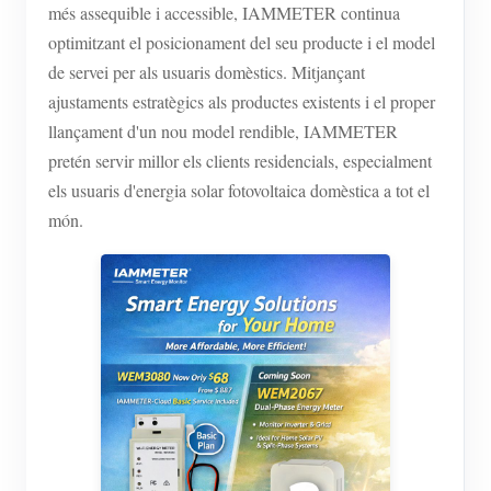
Simulador IAMMETER
més assequible i accessible, IAMMETER continua
optimitzant el posicionament del seu producte i el model
Comptador virtual
de servei per als usuaris domèstics. Mitjançant
Sistema de Predicció i Simulació Energètica
ajustaments estratègics als productes existents i el proper
llançament d'un nou model rendible, IAMMETER
Aplicacions
pretén servir millor els clients residencials, especialment
Monitor d'energia del sistema solar fotovoltaic
Botiga
els usuaris d'energia solar fotovoltaica domèstica a tot el
món.
Monitor de consum elèctric
Recursos
Sistema de control de l'escalfador fotovoltaic
Inici ràpid del producte
Comunitat
Domòtica
Document
Programa de col·laboradors
Desenvolupador
Monitorització energètica de fàbrica
Vídeo tutorial
Contribució de contingut
Explora
Contacte
Preguntes freqüents
Contribució tècnica
Programa de recompenses
Sobre nosaltres
Notícies
Punts de recompensa
Blocs
fòrum