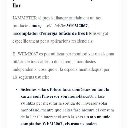
llar
IAMMETER té previst llançar oficialment un nou
març
WEM2067
producte a
— el/la/els/les
,
comptador d'energia bifàsic de tres fils
un
dissenyat
específicament per a aplicacions residencials.
El WEM2067 es pot utilitzar per monitoritzar un sistema
bifàsic de tres cables o dos circuits monofàsics
independents, cosa que el fa especialment adequat per
als següents usuaris:
Sistemes solars fotovoltaics domèstics on tant la
xarxa com l'inversor són monofàsics
Una fase
s'utilitza per mesurar la sortida de l'inversor solar
monofàsic, mentre que l'altra fase mesura el consum
Amb un únic
de la llar i la interacció amb la xarxa.
comptador WEM2067, els usuaris poden