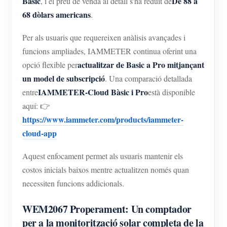
Basic
De 88 a
, i el preu de venda al detall s'ha reduït de
68 dòlars americans
.
Per als usuaris que requereixen anàlisis avançades i
funcions ampliades, IAMMETER continua oferint una
actualitzar de Basic a Pro mitjançant
opció flexible per
un model de subscripció
. Una comparació detallada
IAMMETER-Cloud Bàsic i Pro
entre
està disponible
aquí: 👉
https://www.iammeter.com/products/iammeter-
cloud-app
Aquest enfocament permet als usuaris mantenir els
costos inicials baixos mentre actualitzen només quan
necessiten funcions addicionals.
WEM2067 Properament: Un comptador
per a la monitorització solar completa de la