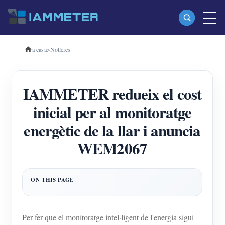
a casa
>
Notícies
Productes
Mesurador d'energia Wi-Fi monofàsic (WEM3080)
IAMMETER redueix el cost
Mesurador d'energia Wi-Fi trifàsic (WEM3080T)
inicial per al monitoratge
Mesurador d'energia Wi-Fi trifàsic (WEM3046T)
energètic de la llar i anuncia
Mesurador d'energia Wi-Fi trifàsic (WEM3050T)
WEM2067
Controlador d'alimentació WiFi
IAMMETER Cloud Pro
Servei d'autoallotjament
Carregador EV
Per fer que el monitoratge intel·ligent de l'energia sigui