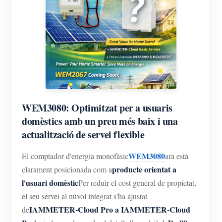
WEM3080: Optimitzat per a usuaris
domèstics amb un preu més baix i una
actualització de servei flexible
WEM3080
El comptador d'energia monofàsic
ara està
producte orientat a
clarament posicionada com a
l'usuari domèstic
Per reduir el cost general de propietat,
el seu servei al núvol integrat s'ha ajustat
IAMMETER-Cloud Pro a IAMMETER-Cloud
de