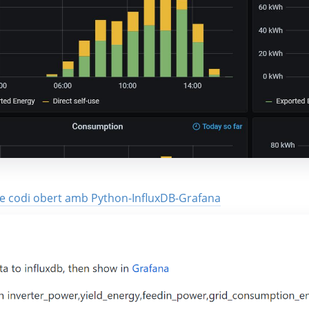
 de codi obert amb Python-InfluxDB-Grafana