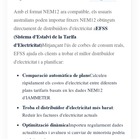
Amb el format NEM12 ara compatible, els usuaris
australians poden importar fitxers NEM12 obtinguts
EFSS
directament de distribuïdors d'electricitat a
(Sistema d'Estalvi de la Tarifa
d'Electricitat)
Mitjançant l'ús de corbes de consum reals,
EFSS ajuda els clients a trobar el millor distribuïdor
d'electricitat i a planificar:
Comparació automàtica de plans
Calculeu
ràpidament els costos d'electricitat entre diferents
plans tarifaris basats en les dades NEM12
d'IAMMETER
Troba el distribuïdor d'electricitat més barat
:
Reduir les factures d'electricitat actuals
Optimització dinàmica
Importeu regularment dades
actualitzades i avalueu si canviar de minorista podria