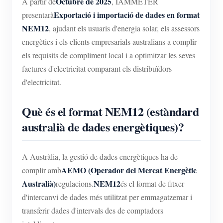
Octubre de 2025
A partir de
, IAMMETER
Exportació i importació de dades en format
presentarà
NEM12
, ajudant els usuaris d'energia solar, els assessors
energètics i els clients empresarials australians a complir
els requisits de compliment local i a optimitzar les seves
factures d'electricitat comparant els distribuïdors
d'electricitat.
Què és el format NEM12 (estàndard
australià de dades energètiques)?
A Austràlia, la gestió de dades energètiques ha de
AEMO (Operador del Mercat Energètic
complir amb
Australià)
NEM12
regulacions.
és el format de fitxer
d'intercanvi de dades més utilitzat per emmagatzemar i
transferir dades d'intervals des de comptadors