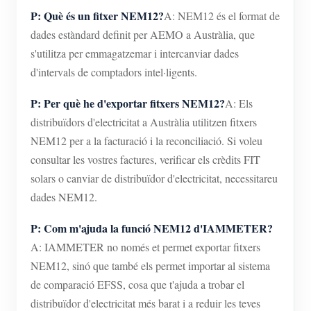
P: Què és un fitxer NEM12?
A: NEM12 és el format de
dades estàndard definit per AEMO a Austràlia, que
s'utilitza per emmagatzemar i intercanviar dades
d'intervals de comptadors intel·ligents.
P: Per què he d'exportar fitxers NEM12?
A: Els
distribuïdors d'electricitat a Austràlia utilitzen fitxers
NEM12 per a la facturació i la reconciliació. Si voleu
consultar les vostres factures, verificar els crèdits FIT
solars o canviar de distribuïdor d'electricitat, necessitareu
dades NEM12.
P: Com m'ajuda la funció NEM12 d'IAMMETER?
A: IAMMETER no només et permet exportar fitxers
NEM12, sinó que també els permet importar al sistema
de comparació EFSS, cosa que t'ajuda a trobar el
distribuïdor d'electricitat més barat i a reduir les teves