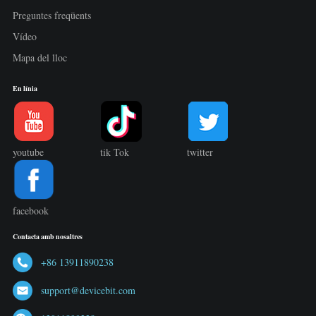
Preguntes freqüents
Vídeo
Mapa del lloc
En línia
youtube
tik Tok
twitter
facebook
Contacta amb nosaltres
+86 13911890238
support@devicebit.com