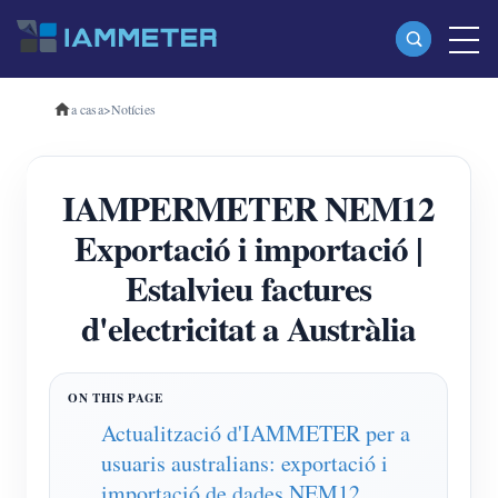
a casa
>
Notícies
Productes
Mesurador d'energia Wi-Fi monofàsic (WEM3080)
IAMPERMETER NEM12
Mesurador d'energia Wi-Fi trifàsic (WEM3080T)
Exportació i importació |
Mesurador d'energia Wi-Fi trifàsic (WEM3046T)
Estalvieu factures
Mesurador d'energia Wi-Fi trifàsic (WEM3050T)
d'electricitat a Austràlia
Controlador d'alimentació WiFi
IAMMETER Cloud Pro
Servei d'autoallotjament
Actualització d'IAMMETER per a
usuaris australians: exportació i
Carregador EV
importació de dades NEM12