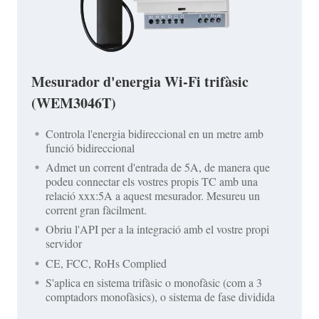
Mesurador d'energia Wi-Fi trifàsic
(WEM3046T)
Controla l'energia bidireccional en un metre amb
funció bidireccional
Admet un corrent d'entrada de 5A, de manera que
podeu connectar els vostres propis TC amb una
relació xxx:5A a aquest mesurador. Mesureu un
corrent gran fàcilment.
Obriu l'API per a la integració amb el vostre propi
servidor
CE, FCC, RoHs Complied
S'aplica en sistema trifàsic o monofàsic (com a 3
comptadors monofàsics), o sistema de fase dividida