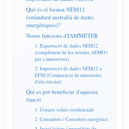
Simulador IAMMETER
Què és el format NEM12
Comptador virtual
(estàndard australià de dades
energètiques)?
Sistema de Predicció i Simulació Energètica
Noves funcions d'IAMMETER
Aplicacions
1. Exportació de dades NEM12
Monitor d'energia del sistema solar fotovoltaic
Botiga
(compliment de les normes AEMO i
per a minoristes)
Monitor de consum elèctric
Recursos
2. Importació de dades NEM12 a
Sistema de control de l'escalfador fotovoltaic
Inici ràpid del producte
Comunitat
EFSS (Comparació de minoristes
Domòtica
d'electricitat)
Document
Desenvolupador
Qui es pot beneficiar d'aquesta
Monitorització energètica de fàbrica
Vídeo tutorial
Explora
Contacte
funció
Preguntes freqüents
Programa de recompenses
Sobre nosaltres
1. Usuaris solars residencials
Notícies
2. Consultors / Corredors energètics
Blocs
3. Instal·ladors i proveïdors de