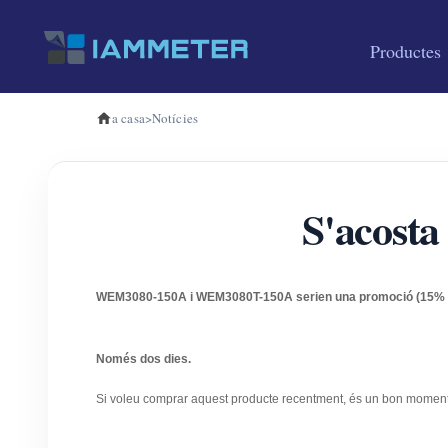
Productes
a casa
>
Notícies
S'acosta
WEM3080-150A i WEM3080T-150A serien una promoció (15% de
Només dos dies.
Si voleu comprar aquest producte recentment, és un bon moment