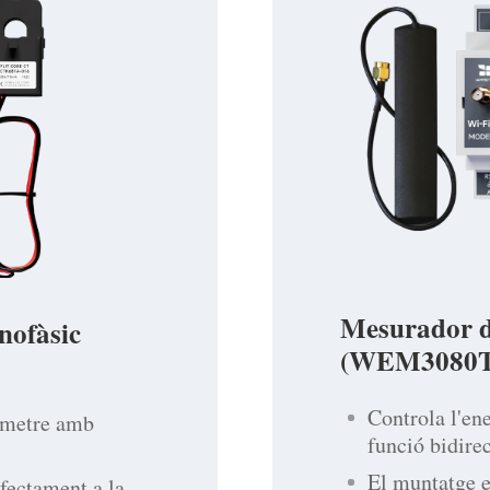
Mesurador d'
nofàsic
(WEM3080T
Controla l'en
n metre amb
funció bidire
El muntatge e
fectament a la