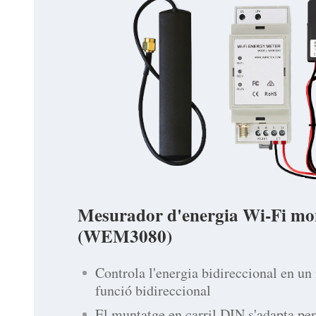
Mesurador d'energia Wi-Fi mo
(WEM3080)
Controla l'energia bidireccional en u
funció bidireccional
El muntatge en carril DIN s'adapta per