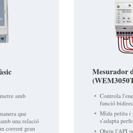
Mesurador d'
àsic
(WEM3050T
Controla l'en
n metre amb
funció bidire
Mida petita i
 manera que
s'adapta perf
 amb una relació
n corrent gran
Obriu l'API p