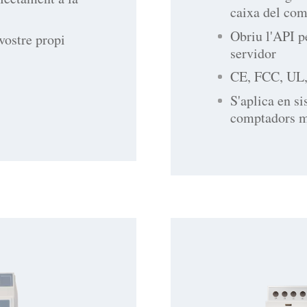
caixa del co
Obriu l'API p
vostre propi
servidor
CE, FCC, UL
S'aplica en s
comptadors mo