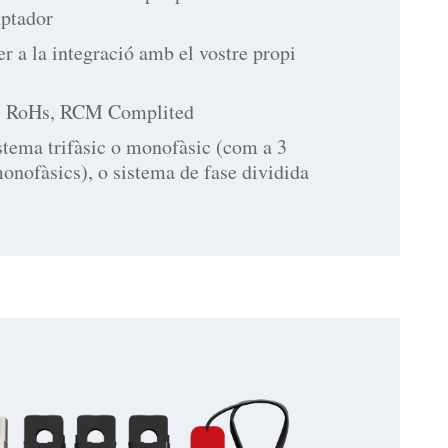
mptador
er a la integració amb el vostre propi
, RoHs, RCM Complited
istema trifàsic o monofàsic (com a 3
nofàsics), o sistema de fase dividida