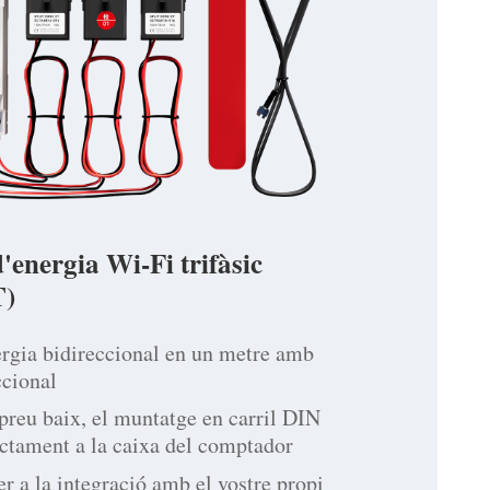
energia Wi-Fi trifàsic
)
ergia bidireccional en un metre amb
ccional
 preu baix, el muntatge en carril DIN
ectament a la caixa del comptador
er a la integració amb el vostre propi