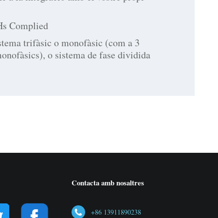
Hs Complied
istema trifàsic o monofàsic (com a 3
nofàsics), o sistema de fase dividida
Contacta amb nosaltres
+86 13911890238