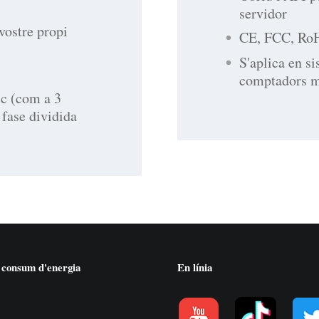
servidor
vostre propi
CE, FCC, Ro
S'aplica en s
comptadors mo
ic (com a 3
fase dividida
 consum d'energia
En línia