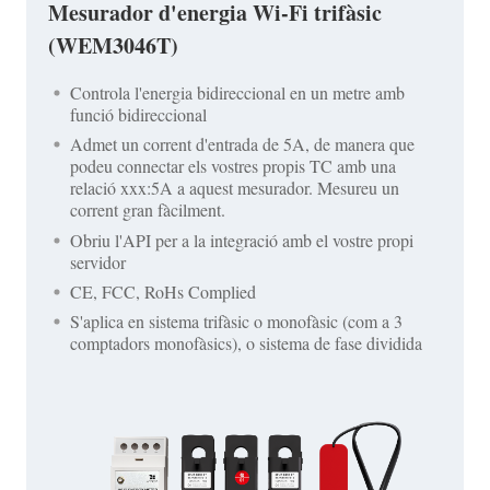
Mesurador d'energia Wi-Fi trifàsic
(WEM3046T)
Controla l'energia bidireccional en un metre amb
funció bidireccional
Admet un corrent d'entrada de 5A, de manera que
podeu connectar els vostres propis TC amb una
relació xxx:5A a aquest mesurador. Mesureu un
corrent gran fàcilment.
Obriu l'API per a la integració amb el vostre propi
servidor
CE, FCC, RoHs Complied
S'aplica en sistema trifàsic o monofàsic (com a 3
comptadors monofàsics), o sistema de fase dividida