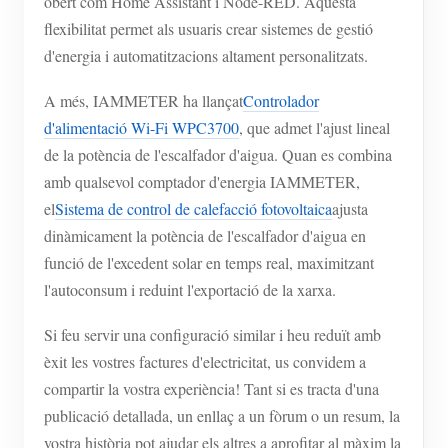
obert com Home Assistant i Node-RED. Aquesta
flexibilitat permet als usuaris crear sistemes de gestió
d'energia i automatitzacions altament personalitzats.
A més, IAMMETER ha llançat
Controlador
d'alimentació Wi-Fi WPC3700
, que admet l'ajust lineal
de la potència de l'escalfador d'aigua. Quan es combina
amb qualsevol comptador d'energia IAMMETER,
el
Sistema de control de calefacció fotovoltaica
ajusta
dinàmicament la potència de l'escalfador d'aigua en
funció de l'excedent solar en temps real, maximitzant
l'autoconsum i reduint l'exportació de la xarxa.
Si feu servir una configuració similar i heu reduït amb
èxit les vostres factures d'electricitat, us convidem a
compartir la vostra experiència! Tant si es tracta d'una
publicació detallada, un enllaç a un fòrum o un resum, la
vostra història pot ajudar els altres a aprofitar al màxim la