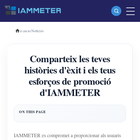
a casa
>
Notícies
Productes
Mesurador d'energia Wi-Fi monofàsic (WEM3080)
Comparteix les teves
Mesurador d'energia Wi-Fi trifàsic (WEM3080T)
històries d'èxit i els teus
Mesurador d'energia Wi-Fi trifàsic (WEM3046T)
esforços de promoció
Mesurador d'energia Wi-Fi trifàsic (WEM3050T)
d'IAMMETER
Controlador d'alimentació WiFi
IAMMETER Cloud Pro
Servei d'autoallotjament
Carregador EV
IAMMETER es compromet a proporcionar als usuaris