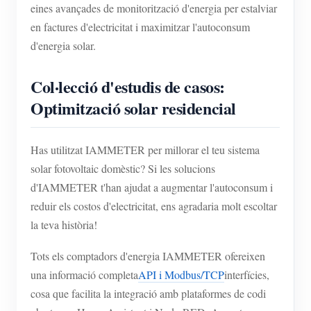
Simulador IAMMETER
eines avançades de monitorització d'energia per estalviar
en factures d'electricitat i maximitzar l'autoconsum
Mesurador virtual
d'energia solar.
Sistema de Predicció i Simulació Energètica
Col·lecció d'estudis de casos:
Aplicacions
Optimització solar residencial
Monitor d'energia del sistema solar fotovoltaic
Botiga
Monitor de consum d'electricitat
Recursos
Has utilitzat IAMMETER per millorar el teu sistema
solar fotovoltaic domèstic? Si les solucions
Sistema de control de calefacció fotovoltaica
Inici ràpid del producte
Comunitat
d'IAMMETER t'han ajudat a augmentar l'autoconsum i
Domòtica
Document
Desenvolupador
reduir els costos d'electricitat, ens agradaria molt escoltar
Monitorització energètica de fàbrica
la teva història!
Vídeo tutorial
Explora
Contacte
Preguntes freqüents
Tots els comptadors d'energia IAMMETER ofereixen
Programa de recompenses
Sobre nosaltres
una informació completa
API i Modbus/TCP
interfícies,
Notícies
cosa que facilita la integració amb plataformes de codi
Blocs