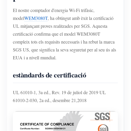
Simulador IAMMETER
El nostre comptador d'energia Wi-Fi trifàsic,
Mesurador virtual
model
WEM3080T
, ha obtingut amb èxit la certificació
Sistema de Predicció i Simulació Energètica
UL mitjançant proves realitzades per SGS. Aquesta
certificació confirma que el model WEM3080T
Aplicacions
compleix tots els requisits necessaris i ha rebut la marca
Monitor d'energia del sistema solar fotovoltaic
Botiga
SGS US, que significa la seva seguretat per al seu ús als
EUA i a nivell mundial.
Monitor de consum d'electricitat
Recursos
Sistema de control de calefacció fotovoltaica
estàndards de certificació
Inici ràpid del producte
Comunitat
Domòtica
Document
Desenvolupador
UL 61010-1, 3a ed., Rev. 19 de juliol de 2019 UL
Monitorització energètica de fàbrica
Vídeo tutorial
Explora
Contacte
61010-2-030, 2a ed., desembre 21,2018
Preguntes freqüents
Programa de recompenses
Sobre nosaltres
Notícies
Blocs