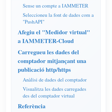
Simulador IAMMETER
Sense un compte a IAMMETER
Mesurador virtual
Seleccioneu la font de dades com a
"PushAPI"
Sistema de Predicció i Simulació Energètica
Afegiu el "Medidor virtual"
Aplicacions
a IAMMETER-Cloud
Monitor d'energia del sistema solar fotovoltaic
Botiga
Carregueu les dades del
Monitor de consum d'electricitat
Recursos
comptador mitjançant una
Sistema de control de calefacció fotovoltaica
Inici ràpid del producte
Comunitat
publicació http/https
Domòtica
Document
Desenvolupador
Anàlisi de dades del comptador
Monitorització energètica de fàbrica
Vídeo tutorial
Explora
Contacte
Visualitza les dades carregades
Preguntes freqüents
Programa de recompenses
Sobre nosaltres
des del comptador virtual
Notícies
Referència
Blocs