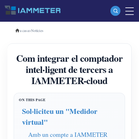
a casa
>
Notícies
Productes
Mesurador d'energia Wi-Fi monofàsic (WEM3080)
Com integrar el comptador
Mesurador d'energia Wi-Fi trifàsic (WEM3080T)
intel·ligent de tercers a
Mesurador d'energia Wi-Fi trifàsic (WEM3046T)
IAMMETER-cloud
Mesurador d'energia Wi-Fi trifàsic (WEM3050T)
Controlador d'alimentació WiFi
IAMMETER Cloud Pro
Sol·liciteu un "Medidor
Servei d'autoallotjament
virtual"
Carregador EV
Amb un compte a IAMMETER