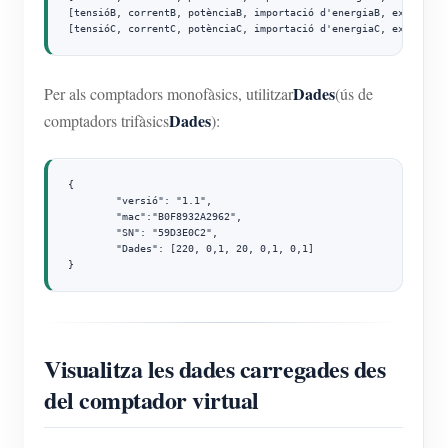
[tensióB, correntB, potènciaB, importació d'energiaB, exportació
[tensióC, correntC, potènciaC, importació d'energiaC, exportaci
Dades
Per als comptadors monofàsics, utilitzar
(ús de
Dades
comptadors trifàsics
):
{

	"versió": "1.1",

	"mac":"B0F8932A2962",

	"SN": "59D3E0C2",

	"Dades": [220, 0,1, 20, 0,1, 0,1]

}
Visualitza les dades carregades des
del comptador virtual