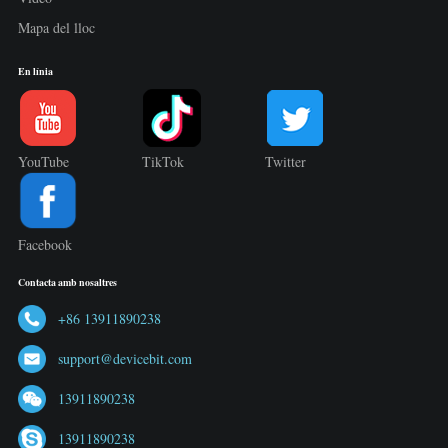
Mapa del lloc
En línia
YouTube
TikTok
Twitter
Facebook
Contacta amb nosaltres
+86 13911890238
support@devicebit.com
13911890238
13911890238