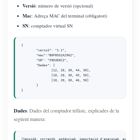
Versió
: número de versió (opcional)
Mac
: Adreça MAC del terminal (obligatori)
SN
: comptador virtual SN
{

	"versió": "1.1",

	"mac":"B0F8932A2962",

	"SN": "59D3E0C2",

	"Dades": [

		[12, 20, 30, 44, 50],

		[10, 20, 30, 45, 50],

		[10, 20, 30, 46, 50]

	]

}
Dades
: Dades del comptador trifàsic, explicades de la
següent manera:
[tensióA, correntA, potènciaA, importació d'energiaA, exportació