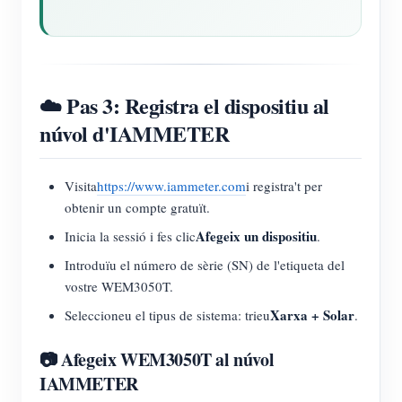
☁️ Pas 3: Registra el dispositiu al
núvol d'IAMMETER
Visita
https://www.iammeter.com
i registra't per
obtenir un compte gratuït.
Afegeix un dispositiu
Inicia la sessió i fes clic
.
Introduïu el número de sèrie (SN) de l'etiqueta del
vostre WEM3050T.
Xarxa + Solar
Seleccioneu el tipus de sistema: trieu
.
📷 Afegeix WEM3050T al núvol
IAMMETER