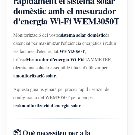
ràpidament el sistema solar
domèstic amb el mesurador
d'energia Wi-Fi WEM3050T
sistema solar domèstic
Monitorització del vostre
és
essencial per maximitzar l'eficiència energètica i reduir
WEM3050T
les factures d'electricitat.
,
Mesurador d'energia Wi-Fi
trifàsic
d'IAMMETER,
ofereix una solució assequible i fàcil d'utilitzar per
monitorització solar
a
.
Aquesta guia us guiarà pel procés ràpid i senzill de
configuració del WEM3050T per a temps
monitorització d'energia solar
real
.
📦 Què necessiteu per a la