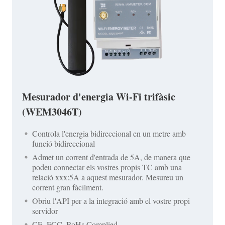
Mesurador d'energia Wi-Fi trifàsic
(WEM3046T)
Controla l'energia bidireccional en un metre amb
funció bidireccional
Admet un corrent d'entrada de 5A, de manera que
podeu connectar els vostres propis TC amb una
relació xxx:5A a aquest mesurador. Mesureu un
corrent gran fàcilment.
Obriu l'API per a la integració amb el vostre propi
servidor
CE, FCC, RoHs Complied