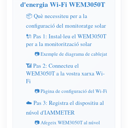
d'energia Wi-Fi WEM3050T
Simulador IAMMETER
Mesurador virtual
📦 Què necessiteu per a la
Sistema de Predicció i Simulació Energètica
configuració del monitoratge solar
🔌 Pas 1: Instal·leu el WEM3050T
Aplicacions
per a la monitorització solar
Monitor d'energia del sistema solar fotovoltaic
Botiga
📷 Exemple de diagrama de cablejat
Monitor de consum d'electricitat
Recursos
📶 Pas 2: Connecteu el
Sistema de control de calefacció fotovoltaica
Inici ràpid del producte
Comunitat
WEM3050T a la vostra xarxa Wi-
Fi
Domòtica
Document
Desenvolupador
📷 Pàgina de configuració del Wi-Fi
Monitorització energètica de fàbrica
Vídeo tutorial
Explora
Contacte
☁️ Pas 3: Registra el dispositiu al
Preguntes freqüents
Programa de recompenses
Sobre nosaltres
núvol d'IAMMETER
Notícies
📷 Afegeix WEM3050T al núvol
Blocs