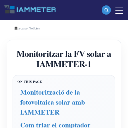
a casa
>
Notícies
Productes
Mesurador d'energia Wi-Fi monofàsic (WEM3080)
Monitoritzar la FV solar a
Mesurador d'energia Wi-Fi trifàsic (WEM3080T)
IAMMETER-1
Mesurador d'energia Wi-Fi trifàsic (WEM3046T)
Mesurador d'energia Wi-Fi trifàsic (WEM3050T)
Controlador d'alimentació WiFi
Monitorització de la
IAMMETER Cloud Pro
fotovoltaica solar amb
Servei d'autoallotjament
IAMMETER
Carregador EV
Com triar el comptador