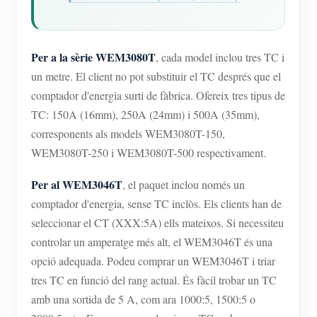
Per a la sèrie WEM3080T
, cada model inclou tres TC i
un metre. El client no pot substituir el TC després que el
comptador d'energia surti de fàbrica. Ofereix tres tipus de
TC: 150A (16mm), 250A (24mm) i 500A (35mm),
corresponents als models WEM3080T-150,
WEM3080T-250 i WEM3080T-500 respectivament.
Per al WEM3046T
, el paquet inclou només un
comptador d'energia, sense TC inclòs. Els clients han de
seleccionar el CT (XXX:5A) ells mateixos. Si necessiteu
controlar un amperatge més alt, el WEM3046T és una
opció adequada. Podeu comprar un WEM3046T i triar
tres TC en funció del rang actual. És fàcil trobar un TC
amb una sortida de 5 A, com ara 1000:5, 1500:5 o