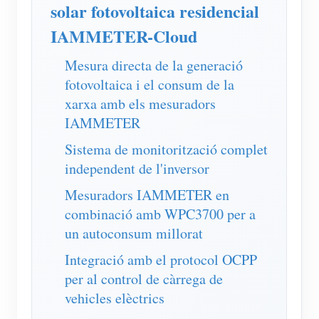
Simulador IAMMETER
solar fotovoltaica residencial
IAMMETER-Cloud
Mesurador virtual
Sistema de Predicció i Simulació Energètica
Mesura directa de la generació
fotovoltaica i el consum de la
Aplicacions
xarxa amb els mesuradors
Monitor d'energia del sistema solar fotovoltaic
Botiga
IAMMETER
Monitor de consum d'electricitat
Sistema de monitorització complet
Recursos
independent de l'inversor
Sistema de control de calefacció fotovoltaica
Inici ràpid del producte
Comunitat
Mesuradors IAMMETER en
Domòtica
Document
Desenvolupador
combinació amb WPC3700 per a
Monitorització energètica de fàbrica
un autoconsum millorat
Vídeo tutorial
Explora
Contacte
Integració amb el protocol OCPP
Preguntes freqüents
Programa de recompenses
Sobre nosaltres
per al control de càrrega de
Notícies
vehicles elèctrics
Blocs