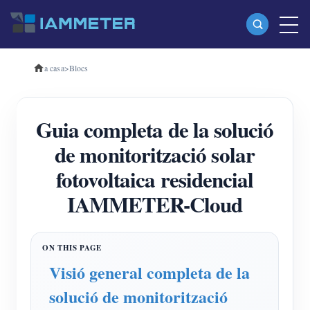
a casa
>
Blocs
Productes
Mesurador d'energia Wi-Fi monofàsic (WEM3080)
Guia completa de la solució
Mesurador d'energia Wi-Fi trifàsic (WEM3080T)
de monitorització solar
Mesurador d'energia Wi-Fi trifàsic (WEM3046T)
fotovoltaica residencial
Mesurador d'energia Wi-Fi trifàsic (WEM3050T)
IAMMETER-Cloud
Controlador d'alimentació WiFi
IAMMETER Cloud Pro
Servei d'autoallotjament
Visió general completa de la
Carregador EV
solució de monitorització