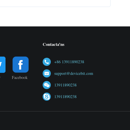
Contacta’ns
+86 13911890238
support@devicebit.com
r
Facebook
13911890238
13911890238