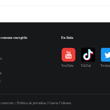
 consum energètic
En línia
ió
YouTube
TikTok
Twitte
al
c
 reservats. |
Política de privadesa
|
Canvia l’idioma