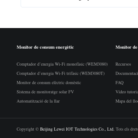
Monitor de consum energètic
Monitor de
Comptador d’energia Wi-Fi monofàsic (WEM3080)
Recursos
Comptador d’energia Wi-Fi trifàsic (WEM3080T)
Documentac
Monitor de consum elèctric domèstic
FAQ
Sistema de monitoratge solar FV
Vídeo tutori
Automatització de la llar
Mapa del llo
Copyright ©
Beijing Lewei IOT Technologies Co., Ltd.
Tots els drets