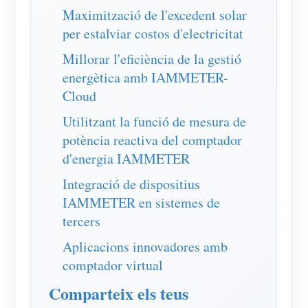
Simulador IAMMETER
Maximització de l'excedent solar
per estalviar costos d'electricitat
Mesurador virtual
Millorar l'eficiència de la gestió
Sistema de Predicció i Simulació Energètica
energètica amb IAMMETER-
Aplicacions
Cloud
Monitor d'energia del sistema solar fotovoltaic
Botiga
Utilitzant la funció de mesura de
potència reactiva del comptador
Monitor de consum d'electricitat
Recursos
d'energia IAMMETER
Sistema de control de calefacció fotovoltaica
Inici ràpid del producte
Comunitat
Integració de dispositius
Domòtica
Document
Desenvolupador
IAMMETER en sistemes de
tercers
Monitorització energètica de fàbrica
Vídeo tutorial
Explora
Contacte
Aplicacions innovadores amb
Preguntes freqüents
Programa de recompenses
Sobre nosaltres
comptador virtual
Notícies
Comparteix els teus
Blocs