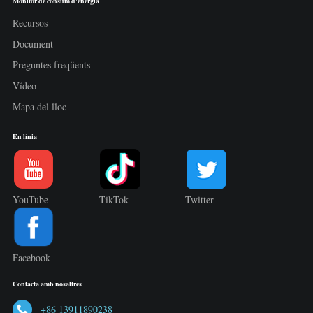
Monitor de consum d'energia
Recursos
Document
Preguntes freqüents
Vídeo
Mapa del lloc
En línia
YouTube
TikTok
Twitter
Facebook
Contacta amb nosaltres
+86 13911890238