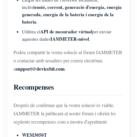
tensió, corrent, generació d'energia, energia
inclòs
generada, energia de la bateria i energia de la
bateria
.
API de mesurador virtual
Utilitza el
per enviar
IAMMETER-núvol
aquestes dades
.
Podeu compartir la vostra solució al fòrum IAMMETER
o contactar amb nosaltres per correu electrònic
support@devicebit.com
a
.
Recompenses
Després de confirmar que la vostra solució és viable,
IAMMETER la publicarà al nostre fòrum i oferirà les
següents recompenses com a mostra d'agraïment:
WEM3050T