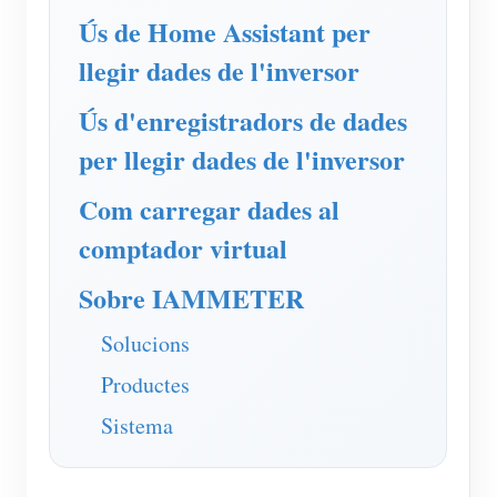
Simulador IAMMETER
Ús de Home Assistant per
Mesurador virtual
llegir dades de l'inversor
Sistema de Predicció i Simulació Energètica
Ús d'enregistradors de dades
Aplicacions
per llegir dades de l'inversor
Monitor d'energia del sistema solar fotovoltaic
Botiga
Com carregar dades al
Monitor de consum d'electricitat
Recursos
comptador virtual
Sistema de control de calefacció fotovoltaica
Inici ràpid del producte
Comunitat
Sobre IAMMETER
Domòtica
Document
Desenvolupador
Solucions
Monitorització energètica de fàbrica
Vídeo tutorial
Explora
Contacte
Productes
Preguntes freqüents
Programa de recompenses
Sobre nosaltres
Sistema
Notícies
Blocs