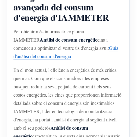
Simulador IAMMETER
avançada del consum
d'energia d'IAMMETER
Mesurador virtual
Sistema de Predicció i Simulació Energètica
Per obtenir més informació, exploreu
Aplicacions
Anàlisi de consum energètic
IAMMETER
eina i
comenceu a optimitzar el vostre ús d'energia avui:
Guia
Monitor d'energia del sistema solar fotovoltaic
Botiga
d'anàlisi del consum d'energia
Monitor de consum d'electricitat
Recursos
En el món actual, l'eficiència energètica és més crítica
Sistema de control de calefacció fotovoltaica
Inici ràpid del producte
Comunitat
que mai. Com que els consumidors i les empreses
Domòtica
busquen reduir la seva petjada de carboni i els seus
Document
Desenvolupador
costos energètics, les eines que proporcionen informació
Monitorització energètica de fàbrica
Vídeo tutorial
Explora
Contacte
detallada sobre el consum d'energia són inestimables.
IAMMETER, líder en tecnologia de monitorització
Preguntes freqüents
Programa de recompenses
Sobre nosaltres
d'energia, ha portat l'anàlisi d'energia al següent nivell
Notícies
Anàlisi de consum
amb el seu poderós
Blocs
energètic
característica. Aquesta eina permet als usuaris