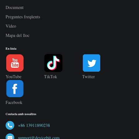
Document
Preguntes freqüents
Vídeo
Mapa del lloc
En línia
YouTube
TikTok
Twitter
Facebook
Contacta amb nosaltres
+86 13911890238
support@devicebit.com