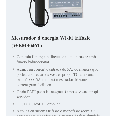
Mesurador d'energia Wi-Fi trifàsic
(WEM3046T)
Controla l'energia bidireccional en un metre amb
funció bidireccional
Admet un corrent d'entrada de 5A, de manera que
podeu connectar els vostres propis TC amb una
relació xxx:5A a aquest mesurador. Mesureu un
corrent gran fàcilment.
Obriu l'API per a la integració amb el vostre propi
servidor
CE, FCC, RoHs Complied
S'aplica en sistema trifàsic o monofàsic (com a 3
comptadors monofàsics), o sistema de fase dividida