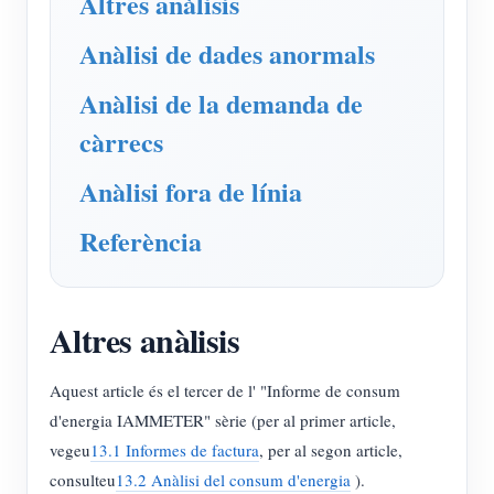
Altres anàlisis
Simulador IAMMETER
Anàlisi de dades anormals
Mesurador virtual
Sistema de Predicció i Simulació Energètica
Anàlisi de la demanda de
càrrecs
Aplicacions
Anàlisi fora de línia
Monitor d'energia del sistema solar fotovoltaic
Botiga
Monitor de consum d'electricitat
Recursos
Referència
Sistema de control de calefacció fotovoltaica
Inici ràpid del producte
Comunitat
Domòtica
Document
Desenvolupador
Altres anàlisis
Monitorització energètica de fàbrica
Vídeo tutorial
Explora
Contacte
Aquest article és el tercer de l' "Informe de consum
Preguntes freqüents
Programa de recompenses
Sobre nosaltres
d'energia IAMMETER" sèrie (per al primer article,
Notícies
vegeu
13.1 Informes de factura
, per al segon article,
consulteu
13.2 Anàlisi del consum d'energia
).
Blocs