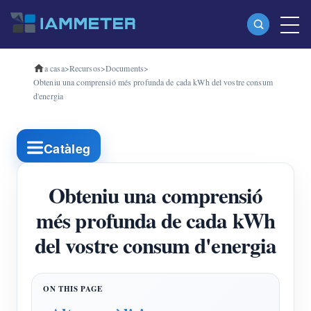
a casa
>
Recursos
>
Documents
>
Productes
Obteniu una comprensió més profunda de cada kWh del vostre consum
d'energia
Mesurador d'energia Wi-Fi monofàsic (WEM3080)
Mesurador d'energia Wi-Fi trifàsic (WEM3080T)
Catàleg
Mesurador d'energia Wi-Fi trifàsic (WEM3046T)
Mesurador d'energia Wi-Fi trifàsic (WEM3050T)
Obteniu una comprensió
Controlador d'alimentació WiFi
més profunda de cada kWh
del vostre consum d'energia
IAMMETER Cloud Pro
Servei d'autoallotjament
Carregador EV