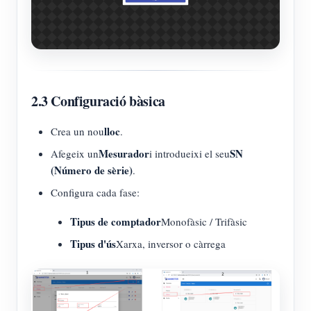
2.3 Configuració bàsica
lloc
Crea un nou
.
Mesurador
SN
Afegeix un
i introdueixi el seu
(Número de sèrie)
.
Configura cada fase:
Tipus de comptador
Monofàsic / Trifàsic
Tipus d'ús
Xarxa, inversor o càrrega