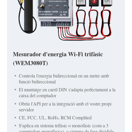
Mesurador d'energia Wi-Fi trifàsic
(WEM3080T)
Controla l'energia bidireccional en un metre amb
funció bidireccional
El muntatge en carril DIN s'adapta perfectament a la
caixa del comptador
Obriu l'API per a la integració amb el vostre propi
servidor
CE, FCC, UL, RoHs, RCM Complited
S'aplica en sistema trifàsic o monofàsic (com a 3
comptadors monofàsics), o sistema de fase dividida