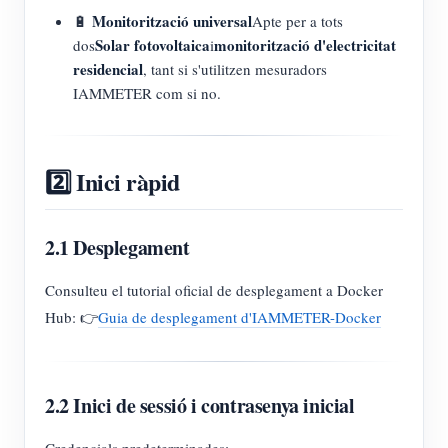
Monitorització universal
🔋
Apte per a tots
Solar fotovoltaica
monitorització d'electricitat
dos
i
residencial
, tant si s'utilitzen mesuradors
IAMMETER com si no.
2️⃣ Inici ràpid
2.1 Desplegament
Consulteu el tutorial oficial de desplegament a Docker
Hub: 👉
Guia de desplegament d'IAMMETER-Docker
2.2 Inici de sessió i contrasenya inicial
Credencials predeterminades: