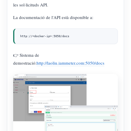
les sol·licituds API.
La documentació de l'API està disponible a:
http://<docker-ip>:5050/docs
👉 Sistema de
demostració:
http://laoliu.iammeter.com:5050/docs