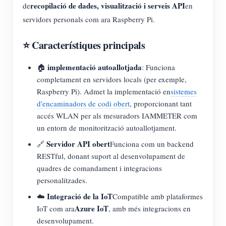
recopilació de dades, visualització i serveis API
de
en
servidors personals com ara Raspberry Pi.
⭐ Característiques principals
implementació autoallotjada
🏠
: Funciona
completament en servidors locals (per exemple,
Raspberry Pi). Admet la implementació en
sistemes
d'encaminadors de codi obert
, proporcionant tant
accés WLAN per als mesuradors IAMMETER com
un entorn de monitorització autoallotjament.
Servidor API obert
🔗
Funciona com un backend
RESTful, donant suport al desenvolupament de
quadres de comandament i integracions
personalitzades.
Integració de la IoT
☁️
Compatible amb plataformes
Azure IoT
IoT com ara
, amb més integracions en
desenvolupament.