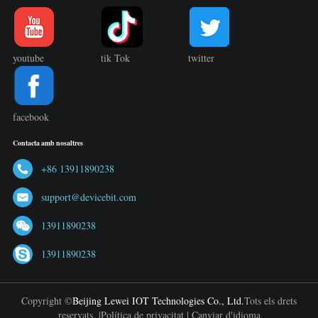
youtube
tik Tok
twitter
facebook
Contacta amb nosaltres
+86 13911890238
support@devicebit.com
13911890238
13911890238
Copyright ©
Beijing Lewei IOT Technologies Co., Ltd.
Tots els drets
reservats. |
Política de privacitat
|
Canviar d'idioma