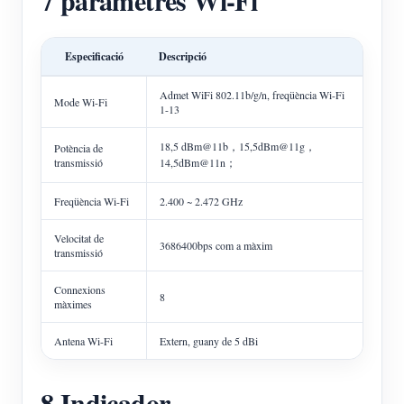
7 paràmetres Wi-Fi
Especificació
Descripció
Admet WiFi 802.11b/g/n, freqüència Wi-Fi
Mode Wi-Fi
1-13
18,5 dBm@11b，15,5dBm@11g，
Potència de
transmissió
14,5dBm@11n；
Freqüència Wi-Fi
2.400 ~ 2.472 GHz
Velocitat de
3686400bps com a màxim
transmissió
Connexions
8
màximes
Antena Wi-Fi
Extern, guany de 5 dBi
8 Indicador