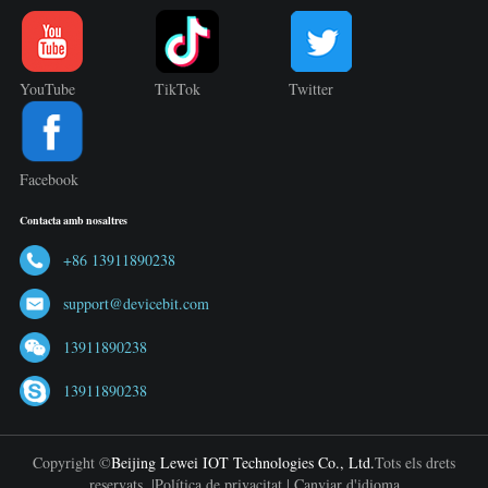
YouTube
TikTok
Twitter
Facebook
Contacta amb nosaltres
+86 13911890238
support@devicebit.com
13911890238
13911890238
Copyright ©
Beijing Lewei IOT Technologies Co., Ltd.
Tots els drets
reservats. |
Política de privacitat
|
Canviar d'idioma