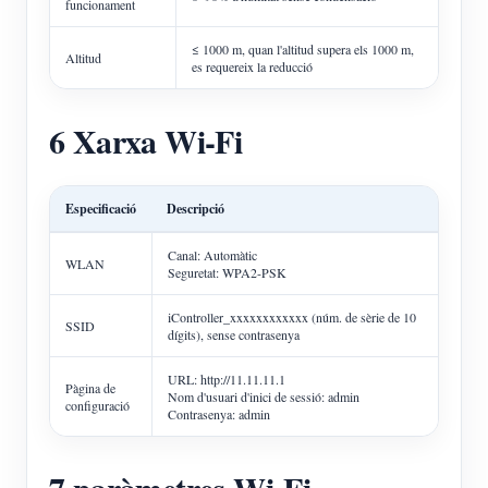
funcionament
≤ 1000 m, quan l'altitud supera els 1000 m,
Altitud
es requereix la reducció
6 Xarxa Wi-Fi
Especificació
Descripció
Canal: Automàtic
WLAN
Seguretat: WPA2-PSK
iController_xxxxxxxxxxxx (núm. de sèrie de 10
SSID
dígits), sense contrasenya
URL: http://11.11.11.1
Pàgina de
Nom d'usuari d'inici de sessió: admin
configuració
Contrasenya: admin