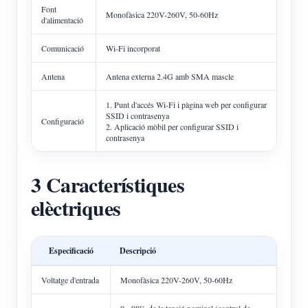
Font
Monofàsica 220V-260V, 50-60Hz
d'alimentació
Comunicació
Wi-Fi incorporat
Antena
Antena externa 2.4G amb SMA mascle
1. Punt d'accés Wi-Fi i pàgina web per configurar
SSID i contrasenya
Configuració
2. Aplicació mòbil per configurar SSID i
contrasenya
3 Característiques
elèctriques
Especificació
Descripció
Voltatge d'entrada
Monofàsica 220V-260V, 50-60Hz
0 - 98% de la tensió nominal (control de