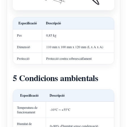
Especificació
Descripció
Pes
0,85 kg
Dimensió
110 mm x 100 mm x 120 mm (L x A x A)
Protecció
Protecció contra sobreescalfament
5 Condicions ambientals
Especificació
Descripció
Temperatura de
-10℃～+55℃
funcionament
Humitat de
0~90% d'humitat sense condensació