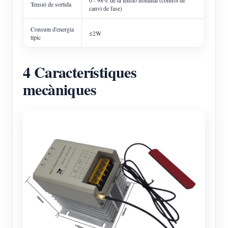
Tensió de sortida
canvi de fase)
Consum d'energia
≤2W
típic
4 Característiques
mecàniques