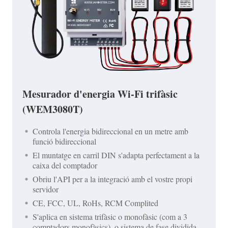
Mesurador d'energia Wi-Fi trifàsic
(WEM3080T)
Controla l'energia bidireccional en un metre amb
funció bidireccional
El muntatge en carril DIN s'adapta perfectament a la
caixa del comptador
Obriu l'API per a la integració amb el vostre propi
servidor
CE, FCC, UL, RoHs, RCM Complited
S'aplica en sistema trifàsic o monofàsic (com a 3
comptadors monofàsics), o sistema de fase dividida