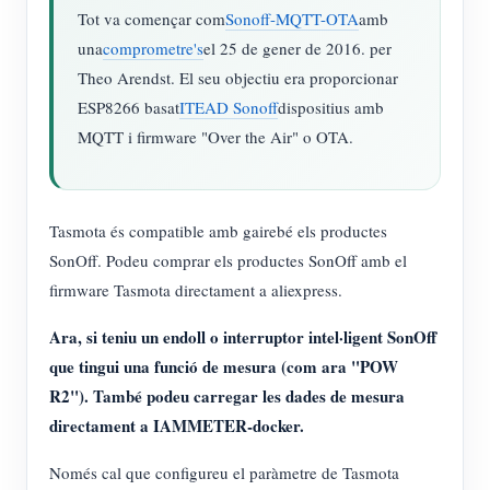
Tot va començar com
Sonoff-MQTT-OTA
amb
una
comprometre's
el 25 de gener de 2016. per
Theo Arendst. El seu objectiu era proporcionar
ESP8266 basat
ITEAD Sonoff
dispositius amb
MQTT i firmware "Over the Air" o OTA.
Tasmota és compatible amb gairebé els productes
SonOff. Podeu comprar els productes SonOff amb el
firmware Tasmota directament a aliexpress.
Ara, si teniu un endoll o interruptor intel·ligent SonOff
que tingui una funció de mesura (com ara "POW
R2"). També podeu carregar les dades de mesura
directament a IAMMETER-docker.
Només cal que configureu el paràmetre de Tasmota