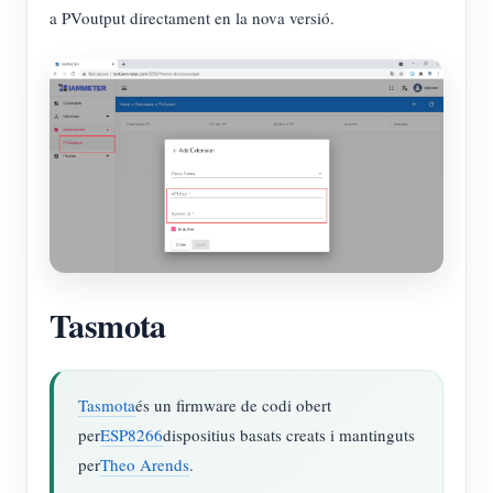
a PVoutput directament en la nova versió.
Tasmota
Tasmota
és un firmware de codi obert
per
ESP8266
dispositius basats creats i mantinguts
per
Theo Arends
.