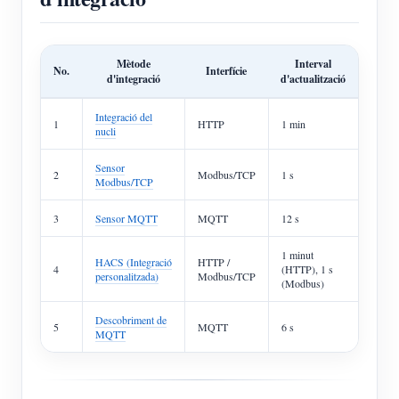
Mètode
Interval
No.
Interfície
d'integració
d'actualització
Integració del
1
HTTP
1 min
nucli
Sensor
2
Modbus/TCP
1 s
Modbus/TCP
3
Sensor MQTT
MQTT
12 s
1 minut
HACS (Integració
HTTP /
4
(HTTP), 1 s
personalitzada)
Modbus/TCP
(Modbus)
Descobriment de
5
MQTT
6 s
MQTT