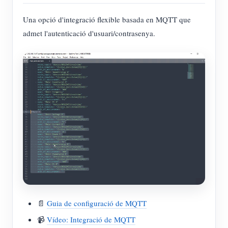
Una opció d'integració flexible basada en MQTT que
admet l'autenticació d'usuari/contrasenya.
📄
Guia de configuració de MQTT
📹
Vídeo: Integració de MQTT