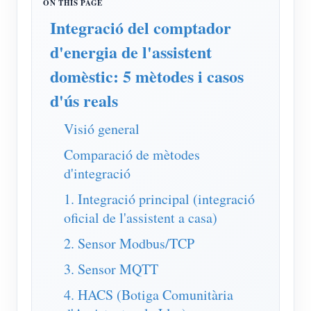
Simulador IAMMETER
Integració del comptador
Mesurador virtual
d'energia de l'assistent
Sistema de Predicció i Simulació Energètica
domèstic: 5 mètodes i casos
Aplicacions
d'ús reals
Monitor d'energia del sistema solar fotovoltaic
Botiga
Visió general
Monitor de consum d'electricitat
Recursos
Comparació de mètodes
Sistema de control de calefacció fotovoltaica
d'integració
Inici ràpid del producte
Comunitat
Domòtica
1. Integració principal (integració
Document
Desenvolupador
oficial de l'assistent a casa)
Monitorització energètica de fàbrica
Vídeo tutorial
Explora
Contacte
2. Sensor Modbus/TCP
Preguntes freqüents
Programa de recompenses
Sobre nosaltres
3. Sensor MQTT
Notícies
4. HACS (Botiga Comunitària
Blocs