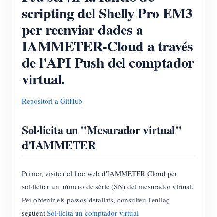
Simulador IAMMETER
scripting del Shelly Pro EM3
Mesurador virtual
per reenviar dades a
IAMMETER-Cloud a través
Sistema de Predicció i Simulació Energètica
de l'API Push del comptador
Aplicacions
virtual.
Monitor d'energia del sistema solar fotovoltaic
Botiga
Monitor de consum d'electricitat
Recursos
Repositori a GitHub
Sistema de control de calefacció fotovoltaica
Inici ràpid del producte
Comunitat
Sol·licita un "Mesurador virtual"
Domòtica
Document
Desenvolupador
d'IAMMETER
Monitorització energètica de fàbrica
Vídeo tutorial
Explora
Contacte
Primer, visiteu el lloc web d'IAMMETER Cloud per
Preguntes freqüents
Programa de recompenses
Sobre nosaltres
sol·licitar un número de sèrie (SN) del mesurador virtual.
Notícies
Per obtenir els passos detallats, consulteu l'enllaç
següent:
Sol·licita un comptador virtual
Blocs