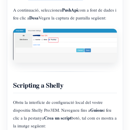
PushApi
A continuació, seleccioneu
com a font de dades i
Desa
feu clic a
Vegeu la captura de pantalla següent:
Scripting a Shelly
Obriu la interfície de configuració local del vostre
Guions
dispositiu Shelly Pro3EM. Navegueu fins a
i feu
Crea un script
clic a la pestanya
botó, tal com es mostra a
la imatge següent: