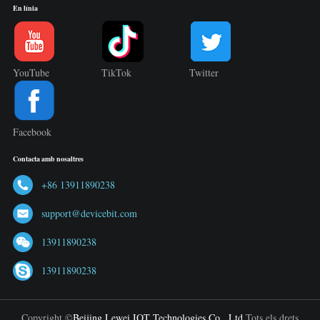
En línia
YouTube
TikTok
Twitter
Facebook
Contacta amb nosaltres
+86 13911890238
support@devicebit.com
13911890238
13911890238
Copyright ©
Beijing Lewei IOT Technologies Co., Ltd.
Tots els drets