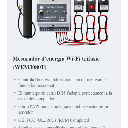
Mesurador d'energia Wi-Fi trifàsic
(WEM3080T)
Controla l'energia bidireccional en un metre amb
funció bidireccional
El muntatge en carril DIN s'adapta perfectament a la
caixa del comptador
Obriu l'API per a la integració amb el vostre propi
servidor
CE, FCC, UL, RoHs, RCM Complited
S'aplica en sistema trifàsic o monofàsic (com a 3