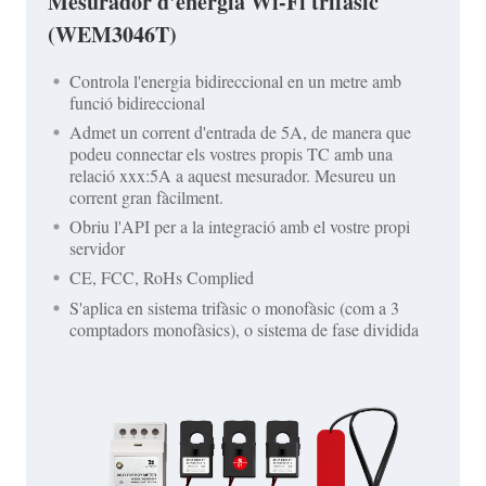
Mesurador d'energia Wi-Fi trifàsic
(WEM3046T)
Controla l'energia bidireccional en un metre amb
funció bidireccional
Admet un corrent d'entrada de 5A, de manera que
podeu connectar els vostres propis TC amb una
relació xxx:5A a aquest mesurador. Mesureu un
corrent gran fàcilment.
Obriu l'API per a la integració amb el vostre propi
servidor
CE, FCC, RoHs Complied
S'aplica en sistema trifàsic o monofàsic (com a 3
comptadors monofàsics), o sistema de fase dividida