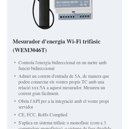
Mesurador d'energia Wi-Fi trifàsic
(WEM3046T)
Controla l'energia bidireccional en un metre amb
funció bidireccional
Admet un corrent d'entrada de 5A, de manera que
podeu connectar els vostres propis TC amb una
relació xxx:5A a aquest mesurador. Mesureu un
corrent gran fàcilment.
Obriu l'API per a la integració amb el vostre propi
servidor
CE, FCC, RoHs Complied
S'aplica en sistema trifàsic o monofàsic (com a 3
comptadors monofàsics), o sistema de fase dividida