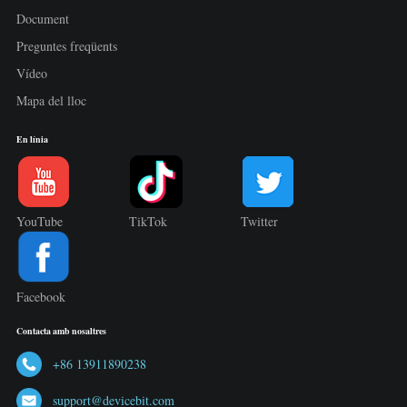
Document
Preguntes freqüents
Vídeo
Mapa del lloc
En línia
YouTube
TikTok
Twitter
Facebook
Contacta amb nosaltres
+86 13911890238
support@devicebit.com