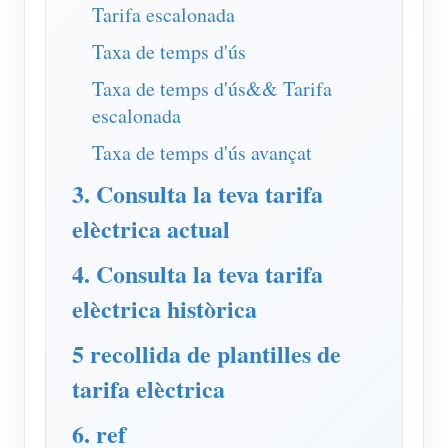
Simulador IAMMETER
Tarifa escalonada
Mesurador virtual
Taxa de temps d'ús
Sistema de Predicció i Simulació Energètica
Taxa de temps d'ús&& Tarifa
escalonada
Aplicacions
Taxa de temps d'ús avançat
Monitor d'energia del sistema solar fotovoltaic
Botiga
3. Consulta la teva tarifa
Monitor de consum d'electricitat
Recursos
elèctrica actual
Sistema de control de calefacció fotovoltaica
Inici ràpid del producte
Comunitat
4. Consulta la teva tarifa
Domòtica
Document
Desenvolupador
elèctrica històrica
Monitorització energètica de fàbrica
Vídeo tutorial
Explora
Contacte
5 recollida de plantilles de
Preguntes freqüents
Programa de recompenses
Sobre nosaltres
tarifa elèctrica
Notícies
6. ref
Blocs