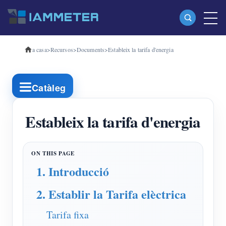
a casa
>
Recursos
>
Documents
>
Estableix la tarifa d'energia
Productes
Mesurador d'energia Wi-Fi monofàsic (WEM3080)
Catàleg
Mesurador d'energia Wi-Fi trifàsic (WEM3080T)
Mesurador d'energia Wi-Fi trifàsic (WEM3046T)
Estableix la tarifa d'energia
Mesurador d'energia Wi-Fi trifàsic (WEM3050T)
Controlador d'alimentació WiFi
1. Introducció
IAMMETER Cloud Pro
2. Establir la Tarifa elèctrica
Servei d'autoallotjament
Carregador EV
Tarifa fixa