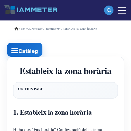
a casa
>
Recursos
>
Documents
>
Estableix la zona horària
Productes
Mesurador d'energia Wi-Fi monofàsic (WEM3080)
Catàleg
Mesurador d'energia Wi-Fi trifàsic (WEM3080T)
Mesurador d'energia Wi-Fi trifàsic (WEM3046T)
Estableix la zona horària
Mesurador d'energia Wi-Fi trifàsic (WEM3050T)
Controlador d'alimentació WiFi
IAMMETER Cloud Pro
1. Estableix la zona horària
Servei d'autoallotjament
Carregador EV
Hi ha dos "Fus horària" Configuració del sistema