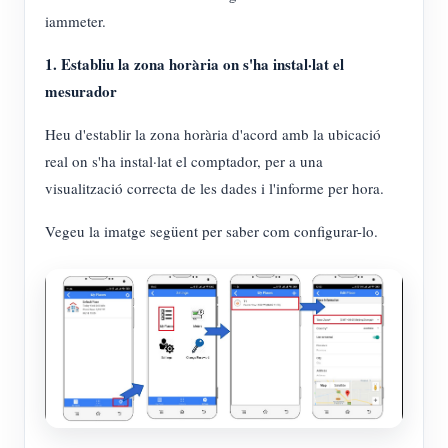
Simulador IAMMETER
iammeter.
Mesurador virtual
1. Establiu la zona horària on s'ha instal·lat el
Sistema de Predicció i Simulació Energètica
mesurador
Aplicacions
Heu d'establir la zona horària d'acord amb la ubicació
real on s'ha instal·lat el comptador, per a una
Monitor d'energia del sistema solar fotovoltaic
Botiga
visualització correcta de les dades i l'informe per hora.
Monitor de consum d'electricitat
Recursos
Vegeu la imatge següent per saber com configurar-lo.
Sistema de control de calefacció fotovoltaica
Inici ràpid del producte
Comunitat
Domòtica
Document
Desenvolupador
Monitorització energètica de fàbrica
Vídeo tutorial
Explora
Contacte
Preguntes freqüents
Programa de recompenses
Sobre nosaltres
Notícies
Blocs