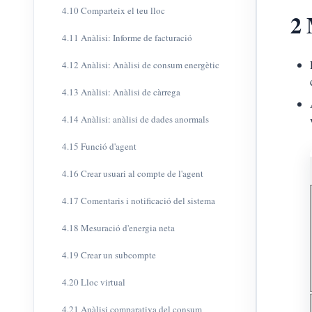
4.10 Comparteix el teu lloc
2 
4.11 Anàlisi: Informe de facturació
4.12 Anàlisi: Anàlisi de consum energètic
4.13 Anàlisi: Anàlisi de càrrega
4.14 Anàlisi: anàlisi de dades anormals
4.15 Funció d'agent
4.16 Crear usuari al compte de l'agent
4.17 Comentaris i notificació del sistema
4.18 Mesuració d'energia neta
4.19 Crear un subcompte
4.20 Lloc virtual
4.21 Anàlisi comparativa del consum