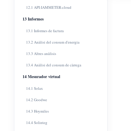
12.1 API:IAMMETER-cloud
13 Informes
13.1 Informes de factura
13.2 Anàlisi del consum d'energia
13.3 Altres anàlisis
13.4 Anàlisi del consum de càrrega
14 Mesurador virtual
14.1 Solax
14.2 Goodwe
14.3 Hoymiles
14.4 Solinteg