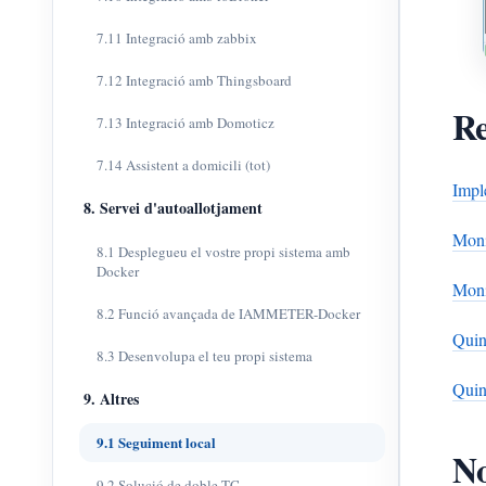
7.11 Integració amb zabbix
7.12 Integració amb Thingsboard
Re
7.13 Integració amb Domoticz
7.14 Assistent a domicili (tot)
Impl
8. Servei d'autoallotjament
Moni
8.1 Desplegueu el vostre propi sistema amb
Docker
Moni
8.2 Funció avançada de IAMMETER-Docker
Quin
8.3 Desenvolupa el teu propi sistema
Quin 
9. Altres
9.1 Seguiment local
N
9.2 Solució de doble TC