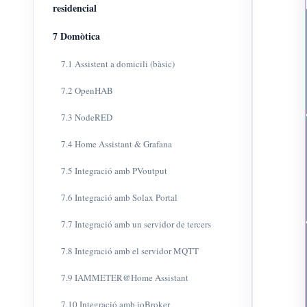
residencial
7 Domòtica
7.1 Assistent a domicili (bàsic)
7.2 OpenHAB
7.3 NodeRED
7.4 Home Assistant & Grafana
7.5 Integració amb PVoutput
7.6 Integració amb Solax Portal
7.7 Integració amb un servidor de tercers
7.8 Integració amb el servidor MQTT
7.9 IAMMETER@Home Assistant
7.10 Integració amb ioBroker