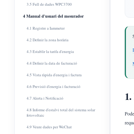
3.5 Full de dades WPC3700
4 Manual d'usuari del mesurador
4.1 Registre a Iammeter
4.2 Definir la zona horària
4.3 Establir la tarifa d'energia
4.4 Definir la data de facturació
4.5 Vista ràpida d'energia i factura
4.6 Previsió d'energia i facturació
1.
4.7 Alerta i Notificació
4.8 Informe d'estalvi total del sistema solar
Pode
fotovoltaic
reque
4.9 Veure dades per WeChat