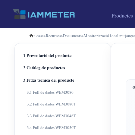
Productes
a casa
>
Recursos
>
Documents
>
Monitorització local mitjanç
1 Presentació del producte
2 Catàleg de productes
3 Fitxa tècnica del producte
3.1 Full de dades WEM3080
3.2 Full de dades WEM3080T
3.3 Full de dades WEM3046T
3.4 Full de dades WEM3050T