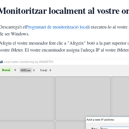
Monitoritzar localment al vostre 
Descarrega't el
Programari de monitorització local
i executeu-lo al vostre
de ser Windows.
Afegiu el vostre mesurador fent clic a "Afegeix" botó a la part superior d
vostre iMeter. El vostre encaminador assigna l'adreça IP al vostre iMeter.