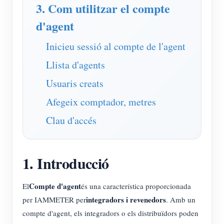
Simulador IAMMETER
3. Com utilitzar el compte
d'agent
Mesurador virtual
Sistema de Predicció i Simulació Energètica
Inicieu sessió al compte de l'agent
Aplicacions
Llista d'agents
Usuaris creats
Monitor d'energia del sistema solar fotovoltaic
Botiga
Afegeix comptador, metres
Monitor de consum d'electricitat
Recursos
Clau d'accés
Sistema de control de calefacció fotovoltaica
Inici ràpid del producte
Comunitat
Domòtica
Document
Desenvolupador
1. Introducció
Monitorització energètica de fàbrica
Vídeo tutorial
Explora
Contacte
Preguntes freqüents
Programa de recompenses
Compte d'agent
El
és una característica proporcionada
Sobre nosaltres
integradors i revenedors
per IAMMETER per
. Amb un
Notícies
compte d'agent, els integradors o els distribuïdors poden
Blocs