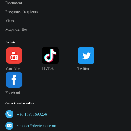
Document
Preguntes freqüents
Vídeo
Mapa del lloc
En línia
YouTube
TikTok
Twitter
Facebook
Contacta amb nosaltres
+86 13911890238
support@devicebit.com