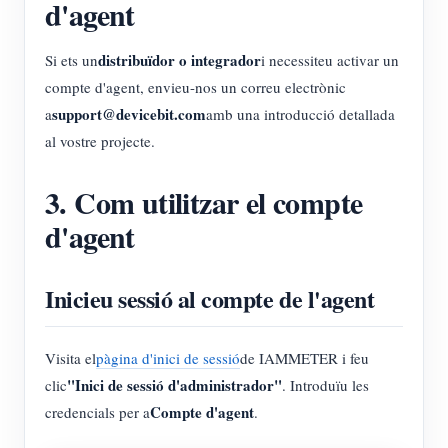
d'agent
distribuïdor o integrador
Si ets un
i necessiteu activar un
compte d'agent, envieu-nos un correu electrònic
support@devicebit.com
a
amb una introducció detallada
al vostre projecte.
3. Com utilitzar el compte
d'agent
Inicieu sessió al compte de l'agent
Visita el
pàgina d'inici de sessió
de IAMMETER i feu
"Inici de sessió d'administrador"
clic
. Introduïu les
Compte d'agent
credencials per a
.