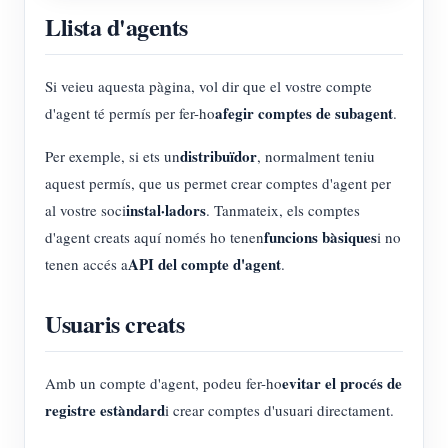
Llista d'agents
Si veieu aquesta pàgina, vol dir que el vostre compte
afegir comptes de subagent
d'agent té permís per fer-ho
.
distribuïdor
Per exemple, si ets un
, normalment teniu
aquest permís, que us permet crear comptes d'agent per
instal·ladors
al vostre soci
. Tanmateix, els comptes
funcions bàsiques
d'agent creats aquí només ho tenen
i no
API del compte d'agent
tenen accés a
.
Usuaris creats
evitar el procés de
Amb un compte d'agent, podeu fer-ho
registre estàndard
i crear comptes d'usuari directament.