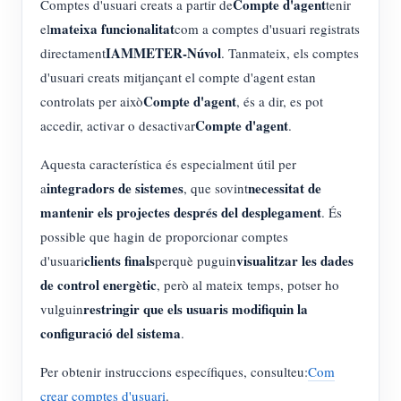
Compte d'agent
Comptes d'usuari creats a partir de
tenir
mateixa funcionalitat
el
com a comptes d'usuari registrats
IAMMETER-Núvol
directament
. Tanmateix, els comptes
d'usuari creats mitjançant el compte d'agent estan
Compte d'agent
controlats per això
, és a dir, es pot
Compte d'agent
accedir, activar o desactivar
.
Aquesta característica és especialment útil per
integradors de sistemes
necessitat de
a
, que sovint
mantenir els projectes després del desplegament
. És
possible que hagin de proporcionar comptes
clients finals
visualitzar les dades
d'usuari
perquè puguin
de control energètic
, però al mateix temps, potser ho
restringir que els usuaris modifiquin la
vulguin
configuració del sistema
.
Per obtenir instruccions específiques, consulteu:
Com
crear comptes d'usuari
.