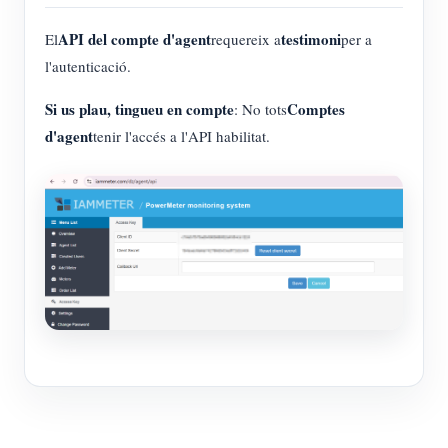
API del compte d'agent
testimoni
El
requereix a
per a
l'autenticació.
Si us plau, tingueu en compte
Comptes
: No tots
d'agent
tenir l'accés a l'API habilitat.