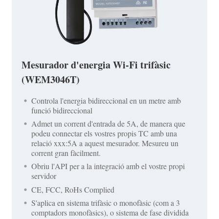
Mesurador d'energia Wi-Fi trifàsic
(WEM3046T)
Controla l'energia bidireccional en un metre amb
funció bidireccional
Admet un corrent d'entrada de 5A, de manera que
podeu connectar els vostres propis TC amb una
relació xxx:5A a aquest mesurador. Mesureu un
corrent gran fàcilment.
Obriu l'API per a la integració amb el vostre propi
servidor
CE, FCC, RoHs Complied
S'aplica en sistema trifàsic o monofàsic (com a 3
comptadors monofàsics), o sistema de fase dividida