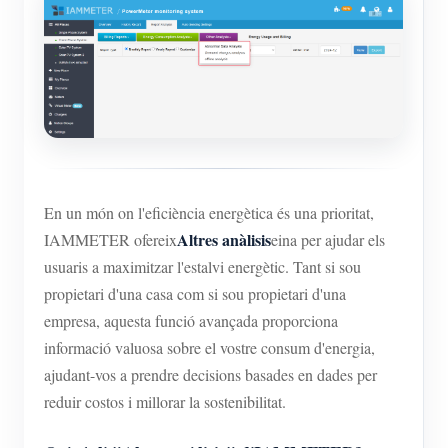
Simulador IAMMETER
Mesurador virtual
Sistema de Predicció i Simulació Energètica
Aplicacions
Monitor d'energia del sistema solar fotovoltaic
Botiga
Monitor de consum d'electricitat
Recursos
En un món on l'eficiència energètica és una prioritat,
Altres anàlisis
IAMMETER ofereix
eina per ajudar els
Sistema de control de calefacció fotovoltaica
Inici ràpid del producte
Comunitat
usuaris a maximitzar l'estalvi energètic. Tant si sou
Domòtica
Document
Desenvolupador
propietari d'una casa com si sou propietari d'una
Monitorització energètica de fàbrica
empresa, aquesta funció avançada proporciona
Vídeo tutorial
Explora
Contacte
informació valuosa sobre el vostre consum d'energia,
Preguntes freqüents
Programa de recompenses
ajudant-vos a prendre decisions basades en dades per
Sobre nosaltres
reduir costos i millorar la sostenibilitat.
Notícies
Blocs