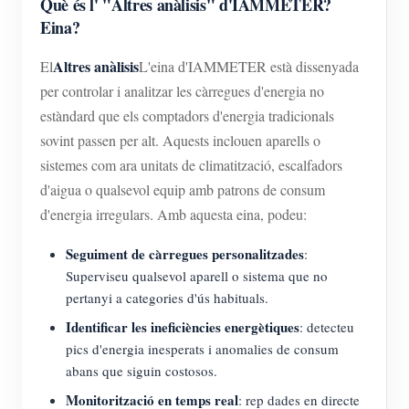
Què és l' "Altres anàlisis" d'IAMMETER?
Eina?
Altres anàlisis
El
L'eina d'IAMMETER està dissenyada
per controlar i analitzar les càrregues d'energia no
estàndard que els comptadors d'energia tradicionals
sovint passen per alt. Aquests inclouen aparells o
sistemes com ara unitats de climatització, escalfadors
d'aigua o qualsevol equip amb patrons de consum
d'energia irregulars. Amb aquesta eina, podeu:
Seguiment de càrregues personalitzades
:
Superviseu qualsevol aparell o sistema que no
pertanyi a categories d'ús habituals.
Identificar les ineficiències energètiques
: detecteu
pics d'energia inesperats i anomalies de consum
abans que siguin costosos.
Monitorització en temps real
: rep dades en directe