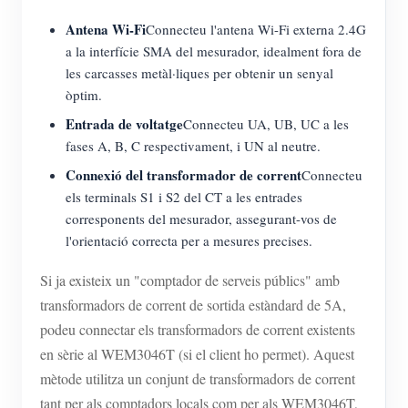
Antena Wi-Fi
Connecteu l'antena Wi-Fi externa 2.4G
a la interfície SMA del mesurador, idealment fora de
les carcasses metàl·liques per obtenir un senyal
òptim.
Entrada de voltatge
Connecteu UA, UB, UC a les
fases A, B, C respectivament, i UN al neutre.
Connexió del transformador de corrent
Connecteu
els terminals S1 i S2 del CT a les entrades
corresponents del mesurador, assegurant-vos de
l'orientació correcta per a mesures precises.
Si ja existeix un "comptador de serveis públics" amb
transformadors de corrent de sortida estàndard de 5A,
podeu connectar els transformadors de corrent existents
en sèrie al WEM3046T (si el client ho permet). Aquest
mètode utilitza un conjunt de transformadors de corrent
tant per als comptadors locals com per als WEM3046T,