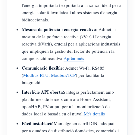
l'energia importada i exportada a la xarxa, ideal per a
energia solar fotovoltaica i altres sistemes d'energia
bidireccionals.
Mesura de potència i energia reactiva
: Admet la
mesura de la potència reactiva (kVar) i l'energia
reactiva (kVarh), crucial per a aplicacions industrials
que impliquen la gestió del factor de potència i la
compensació reactiva.
Aprèn més
Comunicació flexible
: Admet Wi-Fi, RS485
(
Modbus RTU
,
Modbus/TCP
) per facilitar la
integració.
Interfície API oberta
S'integra perfectament amb
plataformes de tercers com ara Home Assistant,
openHAB, PVoutput per a la monitorització de
dades local o basada en el núvol.
Més detalls
Fàcil instal·lació
Muntatge en carril DIN, adequat
per a quadres de distribució domèstics, comercials i