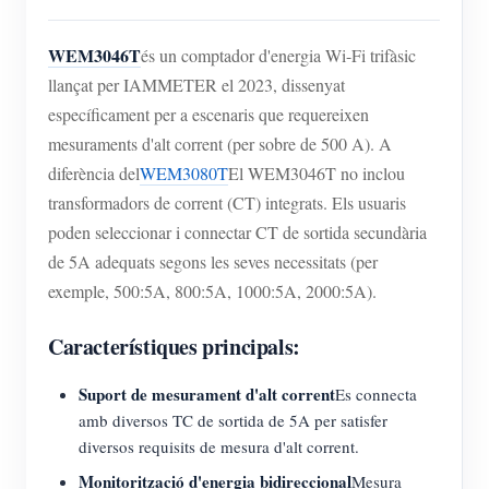
WEM3046T
és un comptador d'energia Wi-Fi trifàsic
llançat per IAMMETER el 2023, dissenyat
específicament per a escenaris que requereixen
mesuraments d'alt corrent (per sobre de 500 A). A
diferència del
WEM3080T
El WEM3046T no inclou
transformadors de corrent (CT) integrats. Els usuaris
poden seleccionar i connectar CT de sortida secundària
de 5A adequats segons les seves necessitats (per
exemple, 500:5A, 800:5A, 1000:5A, 2000:5A).
Característiques principals:
Suport de mesurament d'alt corrent
Es connecta
amb diversos TC de sortida de 5A per satisfer
diversos requisits de mesura d'alt corrent.
Monitorització d'energia bidireccional
Mesura