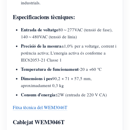
industrials.
Especificacions tècniques:
Entrada de voltatge
80～277VAC (tensió de fase),
140～480VAC (tensió de línia)
Precisió de la mesura
±1,0% per a voltatge, corrent i
potència activa; L'energia activa és conforme a
IEC62053-21 Classe 1
Temperatura de funcionament
-20 a +60 ℃
Dimensions i pes
90,2 × 71 × 57,5 mm,
aproximadament 0,3 kg
Consum d'energia
≤2W (entrada de 220 V CA)
Fitxa tècnica del WEM3046T
Cablejat WEM3046T