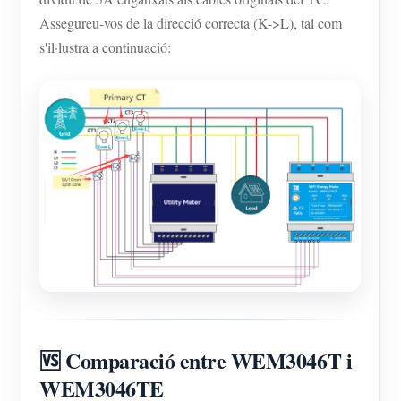
Assegureu-vos de la direcció correcta (K->L), tal com
s'il·lustra a continuació:
🆚 Comparació entre WEM3046T i
WEM3046TE