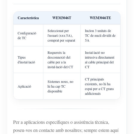
Característica
WEM3046T
WEM3046TE
Seleccionat per
Inclou 3 unitats de
Configuració
l'usuari (xxx:5A),
TC de nucli dividit de
de TC
comprat per separat
5A
Requereix la
Instal·lació no
Tipus
desconnexió del
intrusiva directament
d'instal·lació
cable per a la
al cable principal del
instal·lació del CT
CT
CT principals
Sistemes nous, no
existents, no hi ha
Aplicació
hi ha cap TC
espai per a CT grans
disponible
addicionals
Per a aplicacions específiques o assistència tècnica,
poseu-vos en contacte amb nosaltres; sempre estem aquí