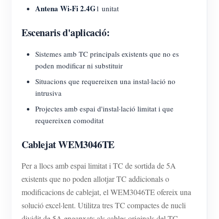
Antena Wi-Fi 2.4G
1 unitat
Escenaris d'aplicació:
Sistemes amb TC principals existents que no es
poden modificar ni substituir
Situacions que requereixen una instal·lació no
intrusiva
Projectes amb espai d'instal·lació limitat i que
requereixen comoditat
Cablejat WEM3046TE
Per a llocs amb espai limitat i TC de sortida de 5A
existents que no poden allotjar TC addicionals o
modificacions de cablejat, el WEM3046TE ofereix una
solució excel·lent. Utilitza tres TC compactes de nucli
dividit de 5A enganxats als cables originals del TC.