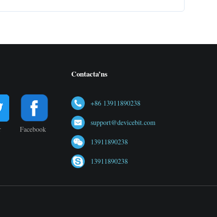
Contacta’ns
+86 13911890238
support@devicebit.com
r
Facebook
13911890238
13911890238