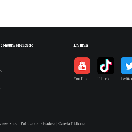
 consum energètic
En línia
ió
YouTube
TikTok
Twitte
al
c
 reservats. |
Política de privadesa
|
Canvia l’idioma