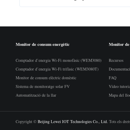
Monitor de consum energètic
Monitor de
Comptador d’energia Wi-Fi monofàsic (WEM3080)
Recursos
Comptador d’energia Wi-Fi trifàsic (WEM3080T)
Documentac
Monitor de consum elèctric domèstic
FAQ
Sistema de monitoratge solar FV
Vídeo tutori
Automatització de la llar
Mapa del llo
Copyright ©
Beijing Lewei IOT Technologies Co., Ltd.
Tots els drets