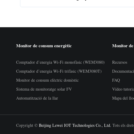
Monitor de consum energètic
Monitor de
Comptador d’energia Wi-Fi monofàsic (WEM3080)
Recursos
Comptador d’energia Wi-Fi trifàsic (WEM3080T)
Documentac
Monitor de consum elèctric domèstic
FAQ
Sistema de monitoratge solar FV
Vídeo tutori
Automatització de la llar
Mapa del llo
Copyright ©
Beijing Lewei IOT Technologies Co., Ltd.
Tots els drets