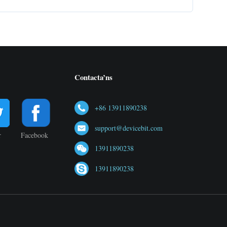
Contacta’ns
+86 13911890238
support@devicebit.com
r
Facebook
13911890238
13911890238