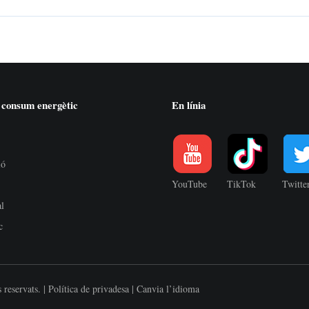
 consum energètic
En línia
ió
YouTube
TikTok
Twitte
al
c
 reservats. |
Política de privadesa
|
Canvia l’idioma