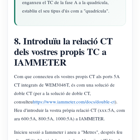
enganxeu el TC de la fase A a la quadrícula,
establiu el seu tipus d'ús com a "quadrícula".
8. Introduïu la relació CT
dels vostres propis TC a
IAMMETER
Com que connecteu els vostres propis CT als ports 5A
CT integrats de WEM3046T, és com una solució de
doble CT (per a la solució de doble CT,
consulteu
https://www.iammeter.com/docs/double-ct
).
Heu d'introduir la vostra pròpia relació CT (xxx:5A, com
ara 600:5A, 800:5A, 1000:5A) a IAMMETER.
Inicieu sessió a Iammeter i aneu a "Metres", després feu