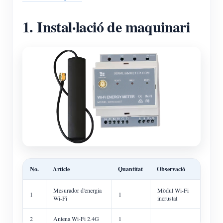
1. Instal·lació de maquinari
No.
Article
Quantitat
Observació
Mesurador d'energia
Mòdul Wi-Fi
1
1
Wi-Fi
incrustat
2
Antena Wi-Fi 2.4G
1