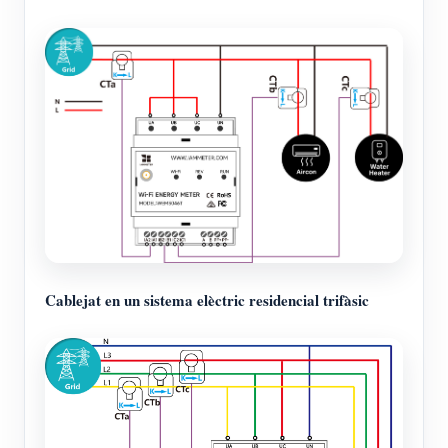
Cablejat en un sistema elèctric residencial trifàsic