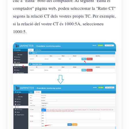
clic a "Edita" botó del comptador. Al següent "Edita el
comptador" pàgina web, podeu seleccionar la "Ratio CT"
segons la relació CT dels vostres propis TC. Per exemple,
si la relació del vostre CT és 1000:5A, seleccioneu
1000:5.