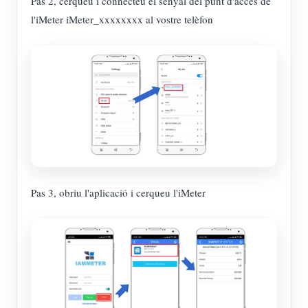
Pas 2, cerqueu i connecteu el senyal del punt d'accés de
l'iMeter iMeter_xxxxxxxx al vostre telèfon
Pas 3, obriu l'aplicació i cerqueu l'iMeter