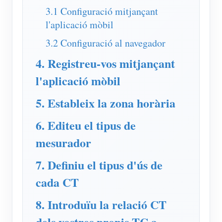
Simulador IAMMETER
3.1 Configuració mitjançant
Mesurador virtual
l'aplicació mòbil
3.2 Configuració al navegador
Sistema de Predicció i Simulació Energètica
4. Registreu-vos mitjançant
Aplicacions
l'aplicació mòbil
Monitor d'energia del sistema solar fotovoltaic
Botiga
5. Estableix la zona horària
Monitor de consum d'electricitat
Recursos
Sistema de control de calefacció fotovoltaica
6. Editeu el tipus de
Inici ràpid del producte
Comunitat
mesurador
Domòtica
Document
Desenvolupador
Monitorització energètica de fàbrica
7. Definiu el tipus d'ús de
Vídeo tutorial
Explora
Contacte
cada CT
Preguntes freqüents
Programa de recompenses
Sobre nosaltres
Notícies
8. Introduïu la relació CT
Blocs
dels vostres propis TC a